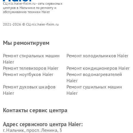
СЦ nlc.haier-fixim.ru - сеть сервисных
центров в Нальчике по ремонту и
обслуживанию техники Haier
2021-2026 © СЦ nlc.haier-fixim.ru
Мы ремонтируем
Ремонт стиральных машин
Ремонт холодильников Haier
Haier
Ремонт телевизоров Haier
Ремонт кондиционеров Haier
Ремонт ноутбуков Haier
Ремонт водонагревателей
Haier
Ремонт духовых шкафов
Ремонт сушильных машин
Haier
Haier
Ремонт варочных панелей
Ремонт морозильных камер
Haier
Haier
Контакты сервис центра
Ремонт роботов-пылесосов
Ремонт посудомоечных
Haier
машин Haier
Адрес сервисного центра Haier:
г. Нальчик, просп. Ленина, 3