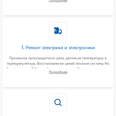
Подробнее
продувка капиллярной трубки для устранения засоров.
3. Ремонт электрики и электроники
Прозвонка пускозащитного реле, датчиков температуры и
терморегулятора. Восстановление цепей питания системы No
Frost, включая ТЭН оттайки и вентилятор. Ремонт или замена
Подробнее
платы управления при сбоях алгоритмов.