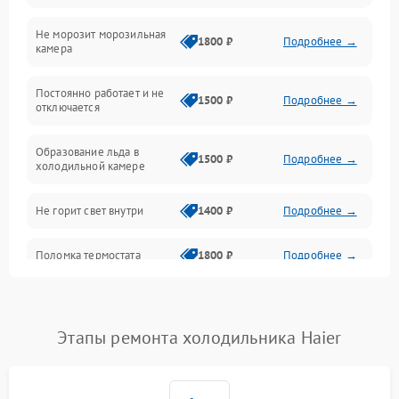
Не морозит морозильная
Дренаж
1800 ₽
Подробнее →
камера
Оттайка
Постоянно работает и не
1500 ₽
Подробнее →
отключается
Программное обеспечение
Образование льда в
1500 ₽
Подробнее →
холодильной камере
Не горит свет внутри
1400 ₽
Подробнее →
Поломка термостата
1800 ₽
Подробнее →
Не работает вентилятор
1800 ₽
Подробнее →
Этапы ремонта холодильника Haier
Поломка системы No Frost
2600 ₽
Подробнее →
Образование конденсата
1800 ₽
Подробнее →