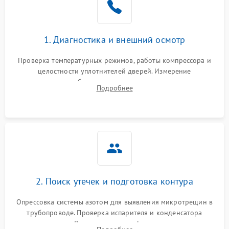
на стенках
Сбой в работе инвертора
2100 ₽
Подробнее →
1. Диагностика и внешний осмотр
Запах горелого при
2000 ₽
Подробнее →
Проверка температурных режимов, работы компрессора и
работе
целостности уплотнителей дверей. Измерение
сопротивления обмоток мотора, проверка термостата и
Не включается
Подробнее
1000 ₽
Подробнее →
считывание кодов ошибок с электронного дисплея.
холодильник
Проблемы с системой
автоматической
1800 ₽
Подробнее →
разморозки
2. Поиск утечек и подготовка контура
Опрессовка системы азотом для выявления микротрещин в
трубопроводе. Проверка испарителя и конденсатора
течеискателем. Демонтаж старого фильтра-осушителя и