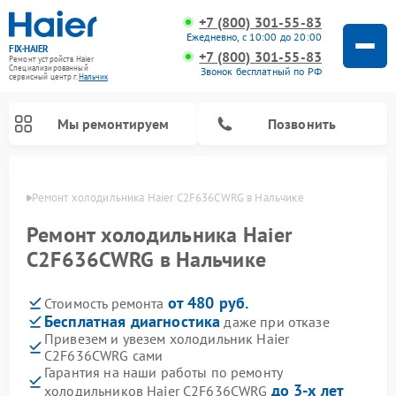
+7 (800) 301-55-83
Ежедневно, с 10:00 до 20:00
FIX-HAIER
+7 (800) 301-55-83
Ремонт устройств Haier
Специализированный
Звонок бесплатный по РФ
cервисный центр г.
Нальчик
Мы ремонтируем
Позвонить
ьчике
Ремонт холодильника Haier C2F636CWRG в Нальчике
Ремонт холодильника Haier
C2F636CWRG в Нальчике
от 480 руб.
Стоимость ремонта
Бесплатная диагностика
даже при отказе
Привезем и увезем холодильник Haier
C2F636CWRG сами
Ремонт стиральных машин Haier
Ремонт сушильных машин Haier
Ремонт морозильных камер Haier
Ремонт посудомоечных машин Haier
Ремонт варочных панелей Haier
Ремонт роботов-пылесосов Haier
Ремонт микроволновых печей Haier
Ремонт сушильных автоматов Haier
Гарантия на наши работы по ремонту
до 3-х лет
холодильников Haier C2F636CWRG