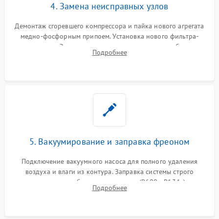
4. Замена неисправных узлов
Демонтаж сгоревшего компрессора и пайка нового агрегата
медно-фосфорным припоем. Установка нового фильтра-
осушителя. Замена изношенных вентиляторов обдува,
Подробнее
сломанных заслонок или поврежденных дверных петель.
5. Вакуумирование и заправка фреоном
Подключение вакуумного насоса для полного удаления
воздуха и влаги из контура. Заправка системы строго
дозированным объемом хладагента (R600a, R134a) по
Подробнее
электронным весам. Контроль рабочего давления в системе.