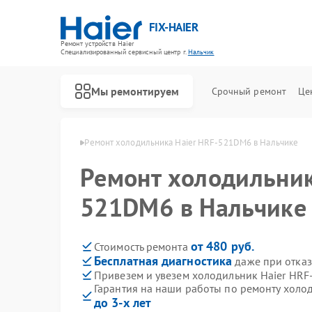
FIX-HAIER
Ремонт устройств Haier
Специализированный cервисный центр г.
Нальчик
Мы ремонтируем
Срочный ремонт
Це
ов Haier в Нальчике
Ремонт холодильника Haier HRF-521DM6 в Нальчике
Ремонт холодильник
521DM6 в Нальчике
от 480 руб.
Стоимость ремонта
Бесплатная диагностика
даже при отказ
Привезем и увезем холодильник Haier HR
Гарантия на наши работы по ремонту хол
до 3-х лет
Ремонт стиральных машин Haier
Ремонт водонагревателей Haier
Ремонт духовых шкафов Haier
Ремонт сушильных машин Haier
Ремонт варочных панелей Haier
Ремонт морозильных камер Haier
Ремонт роботов-пылесосов Haier
Ремонт посудомоечных машин Haier
Ремонт парогенераторов Haier
Ремонт микроволновых печей Haier
Ремонт сушильных автоматов Haier