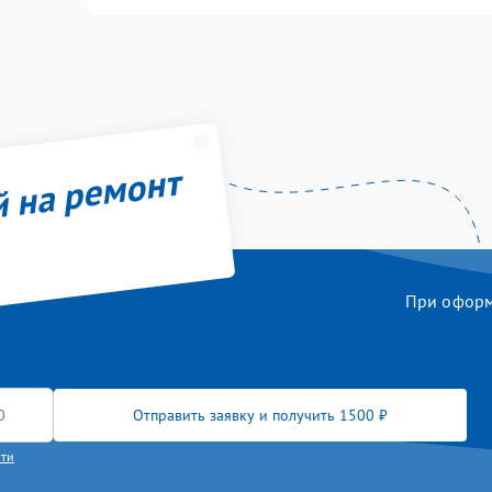
й на ремонт
При оформл
Отправить заявку и получить 1500 ₽
сти