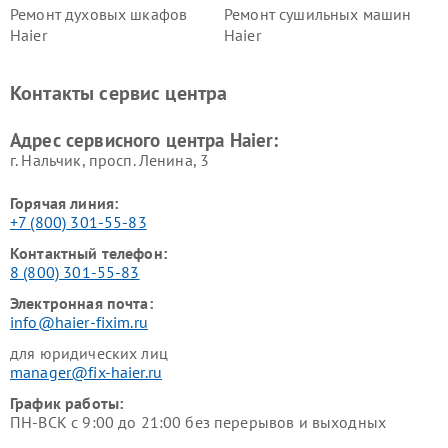
Ремонт духовых шкафов
Ремонт сушильных машин
Haier
Haier
Ремонт варочных панелей
Ремонт морозильных камер
Haier
Haier
Контакты сервис центра
Ремонт роботов-пылесосов
Ремонт посудомоечных
Haier
машин Haier
Адрес сервисного центра Haier:
г. Нальчик, просп. Ленина, 3
Горячая линия:
+7 (800) 301-55-83
Контактный телефон:
8 (800) 301-55-83
Электронная почта:
info@haier-fixim.ru
для юридических лиц
manager@fix-haier.ru
График работы:
ПН-ВСК с 9:00 до 21:00 без перерывов и выходных