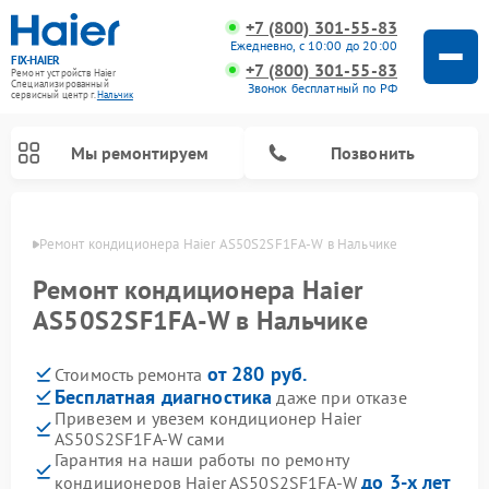
+7 (800) 301-55-83
Ежедневно, с 10:00 до 20:00
FIX-HAIER
+7 (800) 301-55-83
Ремонт устройств Haier
Специализированный
Звонок бесплатный по РФ
cервисный центр г.
Нальчик
Мы ремонтируем
Позвонить
ьчике
Ремонт кондиционера Haier AS50S2SF1FA-W в Нальчике
Ремонт кондиционера Haier
AS50S2SF1FA-W в Нальчике
от 280 руб.
Стоимость ремонта
Бесплатная диагностика
даже при отказе
Привезем и увезем кондиционер Haier
AS50S2SF1FA-W сами
Ремонт стиральных машин Haier
Ремонт сушильных машин Haier
Ремонт морозильных камер Haier
Ремонт посудомоечных машин Haier
Ремонт варочных панелей Haier
Ремонт роботов-пылесосов Haier
Ремонт микроволновых печей Haier
Ремонт сушильных автоматов Haier
Гарантия на наши работы по ремонту
до 3-х лет
кондиционеров Haier AS50S2SF1FA-W