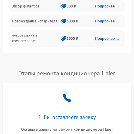
Работа системы
Засор фильтров
500 ₽
Подробнее →
Фильтрация
Повреждение испарителя
3000 ₽
Подробнее →
Хладагент
Утечка масла в
2000 ₽
Подробнее →
компрессоре
Повреждение
1500 ₽
Подробнее →
трубопроводов
Этапы ремонта кондиционера Haier
Неисправность
2000 ₽
Подробнее →
четырехходового клапана
Поломка подшипников
1500 ₽
Подробнее →
вентилятора
Повреждение корпуса
1000 ₽
Подробнее →
1. Вы оставляете заявку
Оставьте заявку на ремонт кондиционера Haier