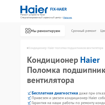
FIX-HAIER
Ремонт устройств Haier
Специализированный cервисный центр г.
Нальчик
Мы ремонтируем
Срочный ремонт
Це
ов Haier в Нальчике
Кондиционер Haier поломка подшипников вентилятора
Кондиционер
Haier
Поломка подшипни
вентилятора
Бесплатная диагностика
даже при отказ
Привезем и увезем кондиционер Haier соб
Гарантия на наши работы по ремонту конд
Ремонт стиральных машин Haier
Ремонт водонагревателей Haier
Ремонт духовых шкафов Haier
Ремонт сушильных машин Haier
Ремонт варочных панелей Haier
Ремонт морозильных камер Haier
Ремонт роботов-пылесосов Haier
Ремонт посудомоечных машин Haier
Ремонт парогенераторов Haier
Ремонт микроволновых печей Haier
Ремонт сушильных автоматов Haier