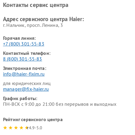
Haier
Haier
Контакты сервис центра
Ремонт роботов-пылесосов
Ремонт посудомоечных
Haier
машин Haier
Адрес сервисного центра Haier:
г. Нальчик, просп. Ленина, 3
Горячая линия:
+7 (800) 301-55-83
Контактный телефон:
8 (800) 301-55-83
Электронная почта:
info@haier-fixim.ru
для юридических лиц
manager@fix-haier.ru
График работы:
ПН-ВСК с 9:00 до 21:00 без перерывов и выходных
Рейтинг сервисного центра
4.9-5.0