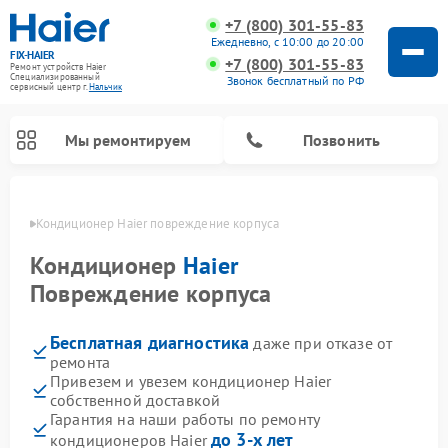
+7 (800) 301-55-83
Ежедневно, с 10:00 до 20:00
FIX-HAIER
+7 (800) 301-55-83
Ремонт устройств Haier
Специализированный
Звонок бесплатный по РФ
cервисный центр г.
Нальчик
Мы ремонтируем
Позвонить
ьчике
Кондиционер Haier повреждение корпуса
Кондиционер
Haier
Повреждение корпуса
Бесплатная диагностика
даже при отказе от
ремонта
Привезем и увезем кондиционер Haier
собственной доставкой
Ремонт стиральных машин Haier
Ремонт сушильных машин Haier
Ремонт морозильных камер Haier
Ремонт посудомоечных машин Haier
Ремонт варочных панелей Haier
Ремонт роботов-пылесосов Haier
Ремонт микроволновых печей Haier
Ремонт сушильных автоматов Haier
Гарантия на наши работы по ремонту
до 3-х лет
кондиционеров Haier