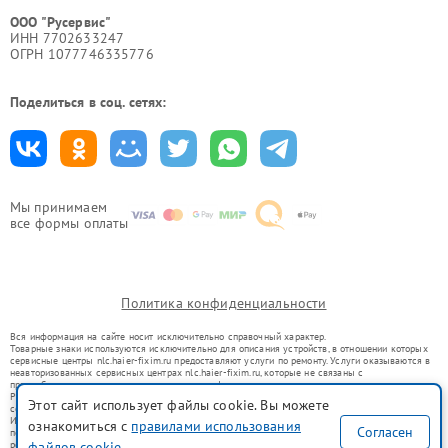
ООО "Русервис"
ИНН 7702633247
ОГРН 1077746335776
Поделиться в соц. сетях:
Мы принимаем
все формы оплаты
Политика конфиденциальности
Вся информация на сайте носит исключительно справочный характер.
Товарные знаки используются исключительно для описания устройств, в отношении которых
сервисные центры nlc.haier-fixim.ru предоставляют услуги по ремонту. Услуги оказываются в
неавторизованных сервисных центрах nlc.haier-fixim.ru, которые не связаны с
правообладателями товарных знаков или их официальными представителями.
Ремонт осуществляется для устройств, уже введенных в гражданский оборот в соответствии
Этот сайт использует файлы cookie. Вы можете
со статьей 1487 ГК РФ.
Использование товарных знаков не преследует цели индивидуализации услуг или введения
ознакомиться с
правилами использования
Согласен
потребителей в заблуждение, а служит для информирования о предоставляемых услугах по
ремонту техники указанных брендов.
файлов cookie