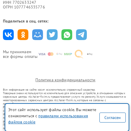
ИНН 7702633247
ОГРН 1077746335776
Поделиться в соц. сетях:
Мы принимаем
все формы оплаты
Политика конфиденциальности
Вся информация на сайте носит исключительно справочный характер.
Товарные знаки используются исключительно для описания устройств, в отношении которых
сервисные центры nlc.haier-fixim.ru предоставляют услуги по ремонту. Услуги оказываются в
неавторизованных сервисных центрах nlc.haier-fixim.ru, которые не связаны с
правообладателями товарных знаков или их официальными представителями.
Ремонт осуществляется для устройств, уже введенных в гражданский оборот в соответствии
Этот сайт использует файлы cookie. Вы можете
со статьей 1487 ГК РФ.
Использование товарных знаков не преследует цели индивидуализации услуг или введения
ознакомиться с
правилами использования
Согласен
потребителей в заблуждение, а служит для информирования о предоставляемых услугах по
ремонту техники указанных брендов.
файлов cookie
Представленная на сайте информация не является публичной офертой, определяемой
положениями Статьи 437(2) Гражданского кодекса РФ