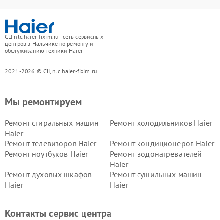
СЦ nlc.haier-fixim.ru - сеть сервисных
центров в Нальчике по ремонту и
обслуживанию техники Haier
2021-2026 © СЦ nlc.haier-fixim.ru
Мы ремонтируем
Ремонт стиральных машин
Ремонт холодильников Haier
Haier
Ремонт телевизоров Haier
Ремонт кондиционеров Haier
Ремонт ноутбуков Haier
Ремонт водонагревателей
Haier
Ремонт духовых шкафов
Ремонт сушильных машин
Haier
Haier
Ремонт варочных панелей
Ремонт морозильных камер
Haier
Haier
Контакты сервис центра
Ремонт роботов-пылесосов
Ремонт посудомоечных