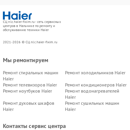
СЦ nlc.haier-fixim.ru - сеть сервисных
центров в Нальчике по ремонту и
обслуживанию техники Haier
2021-2026 © СЦ nlc.haier-fixim.ru
Мы ремонтируем
Ремонт стиральных машин
Ремонт холодильников Haier
Haier
Ремонт телевизоров Haier
Ремонт кондиционеров Haier
Ремонт ноутбуков Haier
Ремонт водонагревателей
Haier
Ремонт духовых шкафов
Ремонт сушильных машин
Haier
Haier
Ремонт варочных панелей
Ремонт морозильных камер
Haier
Haier
Контакты сервис центра
Ремонт роботов-пылесосов
Ремонт посудомоечных