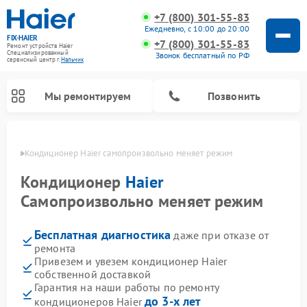
+7 (800) 301-55-83
Ежедневно, с 10:00 до 20:00
FIX-HAIER
+7 (800) 301-55-83
Ремонт устройств Haier
Специализированный
Звонок бесплатный по РФ
cервисный центр г.
Нальчик
Мы ремонтируем
Позвонить
ьчике
Кондиционер Haier самопроизвольно меняет режим
Кондиционер
Haier
Самопроизвольно меняет режим
Бесплатная диагностика
даже при отказе от
ремонта
Привезем и увезем кондиционер Haier
собственной доставкой
Ремонт стиральных машин Haier
Ремонт сушильных машин Haier
Ремонт морозильных камер Haier
Ремонт посудомоечных машин Haier
Ремонт варочных панелей Haier
Ремонт роботов-пылесосов Haier
Ремонт микроволновых печей Haier
Ремонт сушильных автоматов Haier
Гарантия на наши работы по ремонту
до 3-х лет
кондиционеров Haier