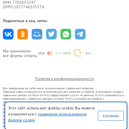
ИНН 7702633247
ОГРН 1077746335776
Поделиться в соц. сетях:
Мы принимаем
все формы оплаты
Политика конфиденциальности
Вся информация на сайте носит исключительно справочный характер.
Товарные знаки используются исключительно для описания устройств, в отношении которых
сервисные центры nlc.haier-fixim.ru предоставляют услуги по ремонту. Услуги оказываются в
неавторизованных сервисных центрах nlc.haier-fixim.ru, которые не связаны с
правообладателями товарных знаков или их официальными представителями.
Ремонт осуществляется для устройств, уже введенных в гражданский оборот в соответствии
Этот сайт использует файлы cookie. Вы можете
со статьей 1487 ГК РФ.
Использование товарных знаков не преследует цели индивидуализации услуг или введения
ознакомиться с
правилами использования
Согласен
потребителей в заблуждение, а служит для информирования о предоставляемых услугах по
ремонту техники указанных брендов.
файлов cookie
Представленная на сайте информация не является публичной офертой, определяемой
положениями Статьи 437(2) Гражданского кодекса РФ