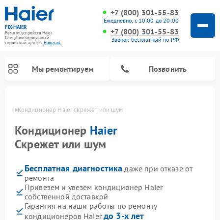
+7 (800) 301-55-83
Ежедневно, с 10:00 до 20:00
FIX-HAIER
+7 (800) 301-55-83
Ремонт устройств Haier
Специализированный
Звонок бесплатный по РФ
cервисный центр г.
Нальчик
Мы ремонтируем
Позвонить
ьчике
Кондиционер Haier скрежет или шум
Кондиционер
Haier
Скрежет или шум
Бесплатная диагностика
даже при отказе от
ремонта
Привезем и увезем кондиционер Haier
собственной доставкой
Ремонт стиральных машин Haier
Ремонт сушильных машин Haier
Ремонт морозильных камер Haier
Ремонт посудомоечных машин Haier
Ремонт варочных панелей Haier
Ремонт роботов-пылесосов Haier
Ремонт микроволновых печей Haier
Ремонт сушильных автоматов Haier
Гарантия на наши работы по ремонту
до 3-х лет
кондиционеров Haier