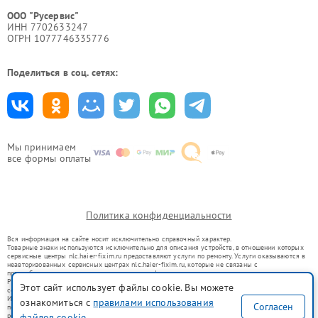
ООО "Русервис"
ИНН 7702633247
ОГРН 1077746335776
Поделиться в соц. сетях:
Мы принимаем
все формы оплаты
Политика конфиденциальности
Вся информация на сайте носит исключительно справочный характер.
Товарные знаки используются исключительно для описания устройств, в отношении которых
сервисные центры nlc.haier-fixim.ru предоставляют услуги по ремонту. Услуги оказываются в
неавторизованных сервисных центрах nlc.haier-fixim.ru, которые не связаны с
правообладателями товарных знаков или их официальными представителями.
Ремонт осуществляется для устройств, уже введенных в гражданский оборот в соответствии
Этот сайт использует файлы cookie. Вы можете
со статьей 1487 ГК РФ.
Использование товарных знаков не преследует цели индивидуализации услуг или введения
ознакомиться с
правилами использования
Согласен
потребителей в заблуждение, а служит для информирования о предоставляемых услугах по
ремонту техники указанных брендов.
файлов cookie