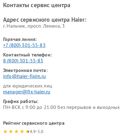
Haier
Haier
Контакты сервис центра
Ремонт роботов-пылесосов
Ремонт посудомоечных
Haier
машин Haier
Адрес сервисного центра Haier:
г. Нальчик, просп. Ленина, 3
Горячая линия:
+7 (800) 301-55-83
Контактный телефон:
8 (800) 301-55-83
Электронная почта:
info@haier-fixim.ru
для юридических лиц
manager@fix-haier.ru
График работы:
ПН-ВСК с 9:00 до 21:00 без перерывов и выходных
Рейтинг сервисного центра
4.9-5.0