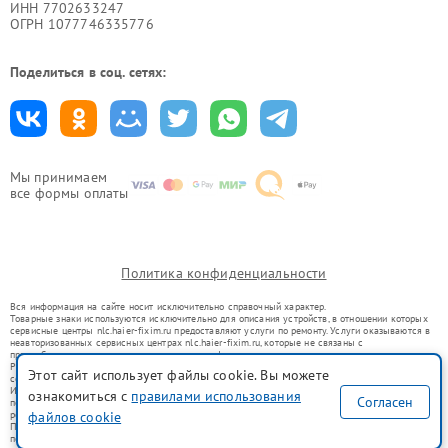
ИНН 7702633247
ОГРН 1077746335776
Поделиться в соц. сетях:
Мы принимаем
все формы оплаты
Политика конфиденциальности
Вся информация на сайте носит исключительно справочный характер.
Товарные знаки используются исключительно для описания устройств, в отношении которых
сервисные центры nlc.haier-fixim.ru предоставляют услуги по ремонту. Услуги оказываются в
неавторизованных сервисных центрах nlc.haier-fixim.ru, которые не связаны с
правообладателями товарных знаков или их официальными представителями.
Ремонт осуществляется для устройств, уже введенных в гражданский оборот в соответствии
Этот сайт использует файлы cookie. Вы можете
со статьей 1487 ГК РФ.
Использование товарных знаков не преследует цели индивидуализации услуг или введения
ознакомиться с
правилами использования
Согласен
потребителей в заблуждение, а служит для информирования о предоставляемых услугах по
ремонту техники указанных брендов.
файлов cookie
Представленная на сайте информация не является публичной офертой, определяемой
положениями Статьи 437(2) Гражданского кодекса РФ