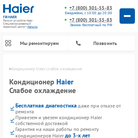
+7 (800) 301-55-83
Ежедневно, с 10:00 до 20:00
FIX-HAIER
+7 (800) 301-55-83
Ремонт устройств Haier
Специализированный
Звонок бесплатный по РФ
cервисный центр г.
Нальчик
Мы ремонтируем
Позвонить
ьчике
Кондиционер Haier слабое охлаждение
Кондиционер
Haier
Слабое охлаждение
Бесплатная диагностика
даже при отказе от
ремонта
Привезем и увезем кондиционер Haier
собственной доставкой
Ремонт стиральных машин Haier
Ремонт сушильных машин Haier
Ремонт морозильных камер Haier
Ремонт посудомоечных машин Haier
Ремонт варочных панелей Haier
Ремонт роботов-пылесосов Haier
Ремонт микроволновых печей Haier
Ремонт сушильных автоматов Haier
Гарантия на наши работы по ремонту
до 3-х лет
кондиционеров Haier