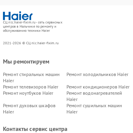
СЦ nlc.haier-fixim.ru - сеть сервисных
центров в Нальчике по ремонту и
обслуживанию техники Haier
2021-2026 © СЦ nlc.haier-fixim.ru
Мы ремонтируем
Ремонт стиральных машин
Ремонт холодильников Haier
Haier
Ремонт телевизоров Haier
Ремонт кондиционеров Haier
Ремонт ноутбуков Haier
Ремонт водонагревателей
Haier
Ремонт духовых шкафов
Ремонт сушильных машин
Haier
Haier
Ремонт варочных панелей
Ремонт морозильных камер
Haier
Haier
Контакты сервис центра
Ремонт роботов-пылесосов
Ремонт посудомоечных