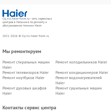
СЦ nlc.haier-fixim.ru - сеть сервисных
центров в Нальчике по ремонту и
обслуживанию техники Haier
2021-2026 © СЦ nlc.haier-fixim.ru
Мы ремонтируем
Ремонт стиральных машин
Ремонт холодильников Haier
Haier
Ремонт телевизоров Haier
Ремонт кондиционеров Haier
Ремонт ноутбуков Haier
Ремонт водонагревателей
Haier
Ремонт духовых шкафов
Ремонт сушильных машин
Haier
Haier
Ремонт варочных панелей
Ремонт морозильных камер
Haier
Haier
Контакты сервис центра
Ремонт роботов-пылесосов
Ремонт посудомоечных