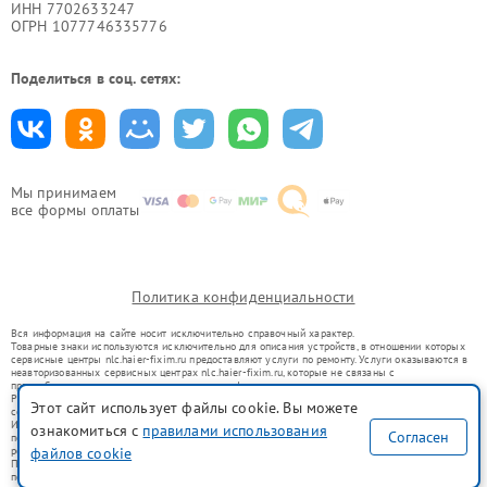
ИНН 7702633247
ОГРН 1077746335776
Поделиться в соц. сетях:
Мы принимаем
все формы оплаты
Политика конфиденциальности
Вся информация на сайте носит исключительно справочный характер.
Товарные знаки используются исключительно для описания устройств, в отношении которых
сервисные центры nlc.haier-fixim.ru предоставляют услуги по ремонту. Услуги оказываются в
неавторизованных сервисных центрах nlc.haier-fixim.ru, которые не связаны с
правообладателями товарных знаков или их официальными представителями.
Ремонт осуществляется для устройств, уже введенных в гражданский оборот в соответствии
Этот сайт использует файлы cookie. Вы можете
со статьей 1487 ГК РФ.
Использование товарных знаков не преследует цели индивидуализации услуг или введения
ознакомиться с
правилами использования
Согласен
потребителей в заблуждение, а служит для информирования о предоставляемых услугах по
ремонту техники указанных брендов.
файлов cookie
Представленная на сайте информация не является публичной офертой, определяемой
положениями Статьи 437(2) Гражданского кодекса РФ