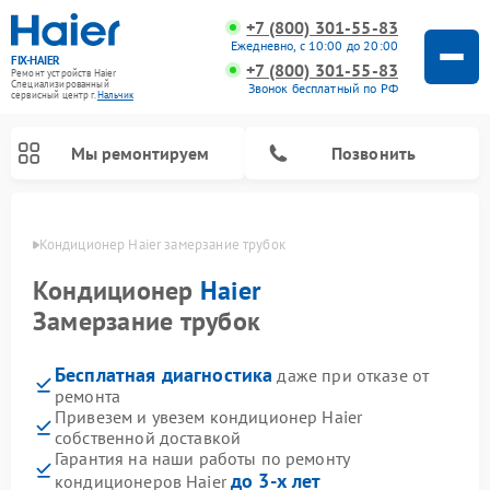
+7 (800) 301-55-83
Ежедневно, с 10:00 до 20:00
FIX-HAIER
+7 (800) 301-55-83
Ремонт устройств Haier
Специализированный
Звонок бесплатный по РФ
cервисный центр г.
Нальчик
Мы ремонтируем
Позвонить
ьчике
Кондиционер Haier замерзание трубок
Кондиционер
Haier
Замерзание трубок
Бесплатная диагностика
даже при отказе от
ремонта
Привезем и увезем кондиционер Haier
собственной доставкой
Ремонт стиральных машин Haier
Ремонт сушильных машин Haier
Ремонт морозильных камер Haier
Ремонт посудомоечных машин Haier
Ремонт варочных панелей Haier
Ремонт роботов-пылесосов Haier
Ремонт микроволновых печей Haier
Ремонт сушильных автоматов Haier
Гарантия на наши работы по ремонту
до 3-х лет
кондиционеров Haier