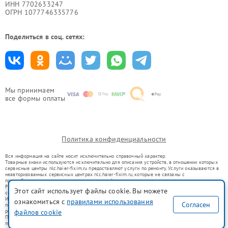
ИНН 7702633247
ОГРН 1077746335776
Поделиться в соц. сетях:
Мы принимаем
все формы оплаты
Политика конфиденциальности
Вся информация на сайте носит исключительно справочный характер.
Товарные знаки используются исключительно для описания устройств, в отношении которых
сервисные центры nlc.haier-fixim.ru предоставляют услуги по ремонту. Услуги оказываются в
неавторизованных сервисных центрах nlc.haier-fixim.ru, которые не связаны с
правообладателями товарных знаков или их официальными представителями.
Ремонт осуществляется для устройств, уже введенных в гражданский оборот в соответствии
Этот сайт использует файлы cookie. Вы можете
со статьей 1487 ГК РФ.
Использование товарных знаков не преследует цели индивидуализации услуг или введения
ознакомиться с
правилами использования
Согласен
потребителей в заблуждение, а служит для информирования о предоставляемых услугах по
ремонту техники указанных брендов.
файлов cookie
Представленная на сайте информация не является публичной офертой, определяемой
положениями Статьи 437(2) Гражданского кодекса РФ