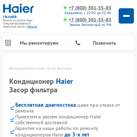
+7 (800) 301-55-83
Ежедневно, с 10:00 до 20:00
FIX-HAIER
+7 (800) 301-55-83
Ремонт устройств Haier
Специализированный
Звонок бесплатный по РФ
cервисный центр г.
Нальчик
Мы ремонтируем
Позвонить
ьчике
Кондиционер Haier засор фильтра
Кондиционер
Haier
Засор фильтра
Бесплатная диагностика
даже при отказе от
ремонта
Привезем и увезем кондиционер Haier
собственной доставкой
Ремонт стиральных машин Haier
Ремонт сушильных машин Haier
Ремонт морозильных камер Haier
Ремонт посудомоечных машин Haier
Ремонт варочных панелей Haier
Ремонт роботов-пылесосов Haier
Ремонт микроволновых печей Haier
Ремонт сушильных автоматов Haier
Гарантия на наши работы по ремонту
до 3-х лет
кондиционеров Haier