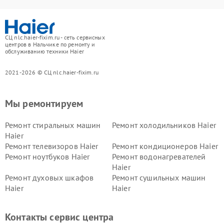
СЦ nlc.haier-fixim.ru - сеть сервисных
центров в Нальчике по ремонту и
обслуживанию техники Haier
2021-2026 © СЦ nlc.haier-fixim.ru
Мы ремонтируем
Ремонт стиральных машин
Ремонт холодильников Haier
Haier
Ремонт телевизоров Haier
Ремонт кондиционеров Haier
Ремонт ноутбуков Haier
Ремонт водонагревателей
Haier
Ремонт духовых шкафов
Ремонт сушильных машин
Haier
Haier
Ремонт варочных панелей
Ремонт морозильных камер
Haier
Haier
Контакты сервис центра
Ремонт роботов-пылесосов
Ремонт посудомоечных