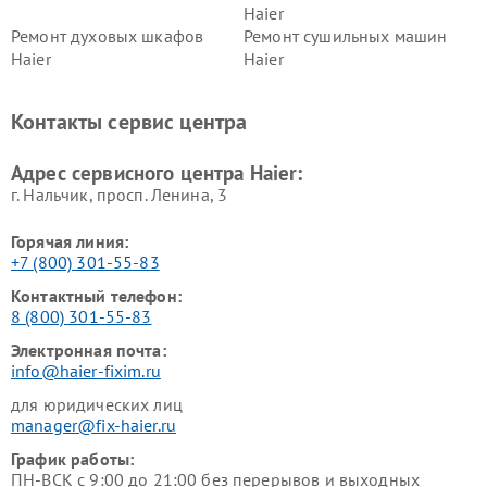
Haier
Ремонт духовых шкафов
Ремонт сушильных машин
Haier
Haier
Ремонт варочных панелей
Ремонт морозильных камер
Haier
Haier
Контакты сервис центра
Ремонт роботов-пылесосов
Ремонт посудомоечных
Haier
машин Haier
Адрес сервисного центра Haier:
г. Нальчик, просп. Ленина, 3
Горячая линия:
+7 (800) 301-55-83
Контактный телефон:
8 (800) 301-55-83
Электронная почта:
info@haier-fixim.ru
для юридических лиц
manager@fix-haier.ru
График работы:
ПН-ВСК с 9:00 до 21:00 без перерывов и выходных