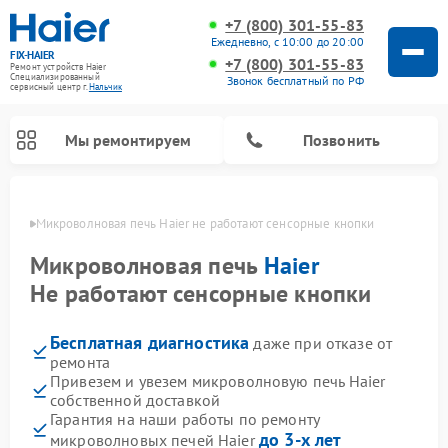
+7 (800) 301-55-83
Ежедневно, с 10:00 до 20:00
FIX-HAIER
+7 (800) 301-55-83
Ремонт устройств Haier
Специализированный
Звонок бесплатный по РФ
cервисный центр г.
Нальчик
Мы ремонтируем
Позвонить
ьчике
Микроволновая печь Haier не работают сенсорные кнопки
Микроволновая печь
Haier
Не работают сенсорные кнопки
Бесплатная диагностика
даже при отказе от
ремонта
Привезем и увезем микроволновую печь Haier
собственной доставкой
Ремонт стиральных машин Haier
Ремонт варочных панелей Haier
Ремонт роботов-пылесосов Haier
Ремонт сушильных машин Haier
Ремонт морозильных камер Haier
Ремонт посудомоечных машин Haier
Ремонт сушильных автоматов Haier
Гарантия на наши работы по ремонту
до 3-х лет
микроволновых печей Haier