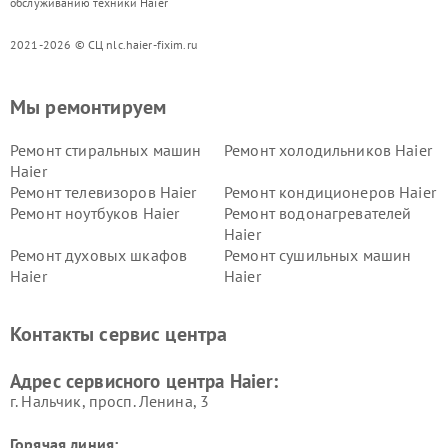
обслуживанию техники Haier
2021-2026 © СЦ nlc.haier-fixim.ru
Мы ремонтируем
Ремонт стиральных машин
Ремонт холодильников Haier
Haier
Ремонт телевизоров Haier
Ремонт кондиционеров Haier
Ремонт ноутбуков Haier
Ремонт водонагревателей
Haier
Ремонт духовых шкафов
Ремонт сушильных машин
Haier
Haier
Ремонт варочных панелей
Ремонт морозильных камер
Haier
Haier
Контакты сервис центра
Ремонт роботов-пылесосов
Ремонт посудомоечных
Haier
машин Haier
Адрес сервисного центра Haier:
г. Нальчик, просп. Ленина, 3
Горячая линия: