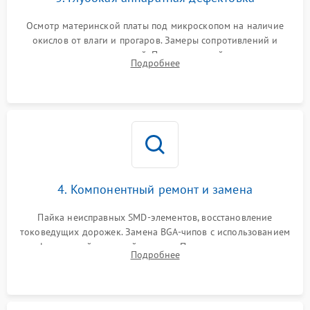
Осмотр материнской платы под микроскопом на наличие
окислов от влаги и прогаров. Замеры сопротивлений и
дежурных напряжений. Проверка цепей питания,
Подробнее
мультиконтроллера, процессора и видеочипа.
4. Компонентный ремонт и замена
Пайка неисправных SMD-элементов, восстановление
токоведущих дорожек. Замена BGA-чипов с использованием
инфракрасной паяльной станции. Прошивка микросхемы
Подробнее
BIOS или замена поврежденных портов USB