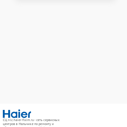
СЦ nlc.haier-fixim.ru - сеть сервисных
центров в Нальчике по ремонту и