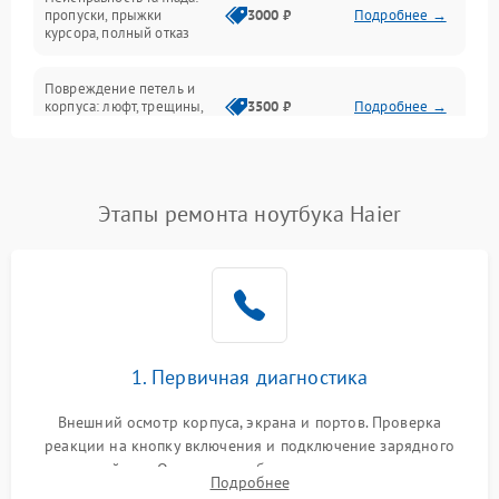
Сеть и интернет
пропуски, прыжки
3000 ₽
Подробнее →
курсора, полный отказ
Система охлаждения
Повреждение петель и
корпуса: люфт, трещины,
3500 ₽
Подробнее →
деформация
Проблемы аккумулятора:
быстрая разрядка,
2500 ₽
Подробнее →
Этапы ремонта ноутбука Haier
невозможность зарядки,
вздутие
Неисправность зарядного
устройства или разъёма
2000 ₽
Подробнее →
питания
1. Первичная диагностика
Перегрев из‑за пыли,
износа термопасты или
2500 ₽
Подробнее →
неисправности кулера
Внешний осмотр корпуса, экрана и портов. Проверка
реакции на кнопку включения и подключение зарядного
устройства. Оценка потребления тока с помощью
Выход из строя SSD или
Подробнее
HDD: медленная загрузка,
лабораторного блока питания для локализации проблемы.
3000 ₽
Подробнее →