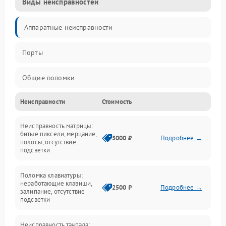
Виды неисправностей
Аппаратные неисправности
Порты
Общие поломки
Неисправности
Стоимость
Устройства
Неисправность матрицы:
Программные ошибки
битые пиксели, мерцание,
5000 ₽
Подробнее →
полосы, отсутствие
подсветки
Электрические и системные сбои
Поломка клавиатуры:
Интерфейсные проблемы
неработающие клавиши,
2500 ₽
Подробнее →
залипание, отсутствие
подсветки
Батарея
Неисправность тачпада: