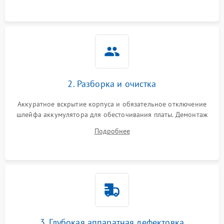
ошибки чтения,
пропадание диска
Неисправность
оперативной памяти:
2000 ₽
Подробнее →
вылеты приложений,
синие экраны
2. Разборка и очистка
Проблемы Wi‑Fi или
2500 ₽
Подробнее →
Bluetooth модулей
Аккуратное вскрытие корпуса и обязательное отключение
шлейфа аккумулятора для обесточивания платы. Демонтаж
системы охлаждения, очистка кулера от пыли и удаление
Подробнее
высохшей термопасты с кристаллов чипов.
3. Глубокая аппаратная дефектовка