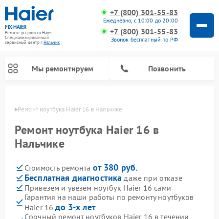
+7 (800) 301-55-83
Ежедневно, с 10:00 до 20:00
FIX-HAIER
+7 (800) 301-55-83
Ремонт устройств Haier
Специализированный
Звонок бесплатный по РФ
cервисный центр г.
Нальчик
Мы ремонтируем
Позвонить
ьчике
Ремонт ноутбука Haier 16 в Нальчике
Ремонт ноутбука Haier 16 в
Нальчике
от 380 руб.
Стоимость ремонта
Бесплатная диагностика
даже при отказе
Привезем и увезем ноутбук Haier 16 сами
Гарантия на наши работы по ремонту ноутбуков
Ремонт стиральных машин Haier
Ремонт сушильных машин Haier
Ремонт морозильных камер Haier
Ремонт посудомоечных машин Haier
Ремонт варочных панелей Haier
Ремонт роботов-пылесосов Haier
Ремонт микроволновых печей Haier
Ремонт сушильных автоматов Haier
до 3-х лет
Haier 16
Срочный ремонт ноутбуков Haier 16 в течении