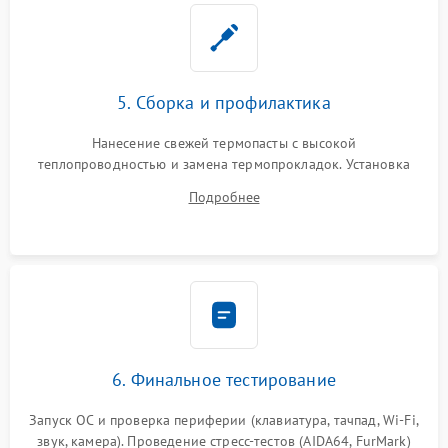
5. Сборка и профилактика
Нанесение свежей термопасты с высокой
теплопроводностью и замена термопрокладок. Установка
системы охлаждения, подключение всех внутренних
Подробнее
шлейфов, модулей памяти и накопителей. Предварительная
сборка корпуса.
6. Финальное тестирование
Запуск ОС и проверка периферии (клавиатура, тачпад, Wi-Fi,
звук, камера). Проведение стресс-тестов (AIDA64, FurMark)