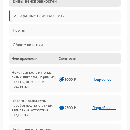
Виды неисправностей
Аппаратные неисправности
Порты
Общие поломки
Неисправности
Стоимость
Устройства
Неисправность матрицы:
Программные ошибки
битые пиксели, мерцание,
5000 ₽
Подробнее →
полосы, отсутствие
подсветки
Электрические и системные сбои
Поломка клавиатуры:
Интерфейсные проблемы
неработающие клавиши,
2500 ₽
Подробнее →
залипание, отсутствие
подсветки
Батарея
Неисправность тачпада: