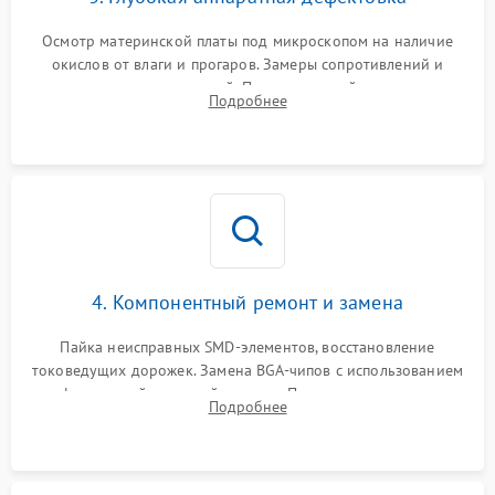
Осмотр материнской платы под микроскопом на наличие
окислов от влаги и прогаров. Замеры сопротивлений и
дежурных напряжений. Проверка цепей питания,
Подробнее
мультиконтроллера, процессора и видеочипа.
4. Компонентный ремонт и замена
Пайка неисправных SMD-элементов, восстановление
токоведущих дорожек. Замена BGA-чипов с использованием
инфракрасной паяльной станции. Прошивка микросхемы
Подробнее
BIOS или замена поврежденных портов USB