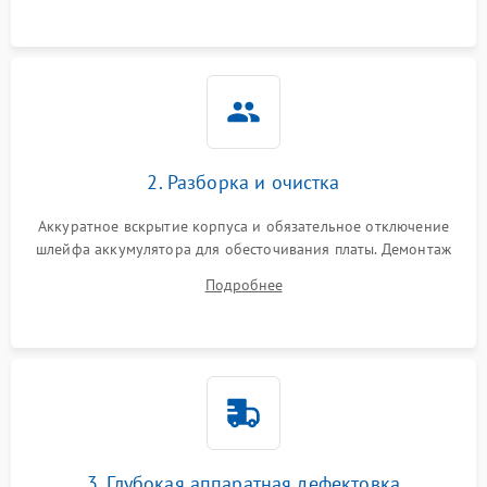
ошибки чтения,
пропадание диска
Неисправность
оперативной памяти:
2000 ₽
Подробнее →
вылеты приложений,
синие экраны
2. Разборка и очистка
Проблемы Wi‑Fi или
2500 ₽
Подробнее →
Bluetooth модулей
Аккуратное вскрытие корпуса и обязательное отключение
шлейфа аккумулятора для обесточивания платы. Демонтаж
системы охлаждения, очистка кулера от пыли и удаление
Подробнее
высохшей термопасты с кристаллов чипов.
3. Глубокая аппаратная дефектовка