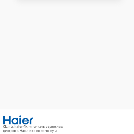
СЦ nlc.haier-fixim.ru - сеть сервисных
центров в Нальчике по ремонту и