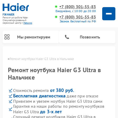
+7 (800) 301-55-83
Ежедневно, с 10:00 до 20:00
FIX-HAIER
+7 (800) 301-55-83
Ремонт устройств Haier
Специализированный
Звонок бесплатный по РФ
cервисный центр г.
Нальчик
Мы ремонтируем
Позвонить
ьчике
Ремонт ноутбука Haier G3 Ultra в Нальчике
Ремонт ноутбука Haier G3 Ultra в
Нальчике
от 380 руб.
Стоимость ремонта
Бесплатная диагностика
даже при отказе
Привезем и увезем ноутбук Haier G3 Ultra сами
Гарантия на наши работы по ремонту ноутбуков
Ремонт стиральных машин Haier
Ремонт сушильных машин Haier
Ремонт морозильных камер Haier
Ремонт посудомоечных машин Haier
Ремонт варочных панелей Haier
Ремонт роботов-пылесосов Haier
Ремонт микроволновых печей Haier
Ремонт сушильных автоматов Haier
до 3-х лет
Haier G3 Ultra
Срочный ремонт ноутбуков Haier G3 Ultra в