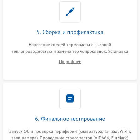
5. Сборка и профилактика
Нанесение свежей термопасты с высокой
теплопроводностью и замена термопрокладок. Установка
системы охлаждения, подключение всех внутренних
Подробнее
шлейфов, модулей памяти и накопителей. Предварительная
сборка корпуса.
6. Финальное тестирование
Запуск ОС и проверка периферии (клавиатура, тачпад, Wi-Fi,
звук, камера). Проведение стресс-тестов (AIDA64, FurMark)