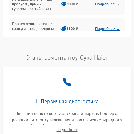
Сеть и интернет
пропуски, прыжки
3000 ₽
Подробнее →
курсора, полный отказ
Система охлаждения
Повреждение петель и
корпуса: люфт, трещины,
3500 ₽
Подробнее →
деформация
Проблемы аккумулятора:
быстрая разрядка,
2500 ₽
Подробнее →
Этапы ремонта ноутбука Haier
невозможность зарядки,
вздутие
Неисправность зарядного
устройства или разъёма
2000 ₽
Подробнее →
питания
1. Первичная диагностика
Перегрев из‑за пыли,
износа термопасты или
2500 ₽
Подробнее →
неисправности кулера
Внешний осмотр корпуса, экрана и портов. Проверка
реакции на кнопку включения и подключение зарядного
устройства. Оценка потребления тока с помощью
Выход из строя SSD или
Подробнее
HDD: медленная загрузка,
лабораторного блока питания для локализации проблемы.
3000 ₽
Подробнее →