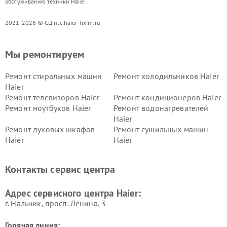
обслуживанию техники Haier
2021-2026 © СЦ nlc.haier-fixim.ru
Мы ремонтируем
Ремонт стиральных машин
Ремонт холодильников Haier
Haier
Ремонт телевизоров Haier
Ремонт кондиционеров Haier
Ремонт ноутбуков Haier
Ремонт водонагревателей
Haier
Ремонт духовых шкафов
Ремонт сушильных машин
Haier
Haier
Ремонт варочных панелей
Ремонт морозильных камер
Haier
Haier
Контакты сервис центра
Ремонт роботов-пылесосов
Ремонт посудомоечных
Haier
машин Haier
Адрес сервисного центра Haier:
г. Нальчик, просп. Ленина, 3
Горячая линия: