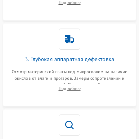
Подробнее
высохшей термопасты с кристаллов чипов.
3. Глубокая аппаратная дефектовка
Осмотр материнской платы под микроскопом на наличие
окислов от влаги и прогаров. Замеры сопротивлений и
дежурных напряжений. Проверка цепей питания,
Подробнее
мультиконтроллера, процессора и видеочипа.