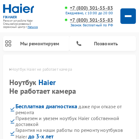
+7 (800) 301-55-83
Ежедневно, с 10:00 до 20:00
FIX-HAIER
+7 (800) 301-55-83
Ремонт устройств Haier
Специализированный
Звонок бесплатный по РФ
cервисный центр г.
Нальчик
Мы ремонтируем
Позвонить
ьчике
Ноутбук Haier не работает камера
Ноутбук
Haier
Не работает камера
Бесплатная диагностика
даже при отказе от
ремонта
Привезем и увезем ноутбук Haier собственной
доставкой
Ремонт стиральных машин Haier
Ремонт сушильных машин Haier
Ремонт морозильных камер Haier
Ремонт посудомоечных машин Haier
Ремонт варочных панелей Haier
Ремонт роботов-пылесосов Haier
Ремонт микроволновых печей Haier
Ремонт сушильных автоматов Haier
Гарантия на наши работы по ремонту ноутбуков
до 3-х лет
Haier