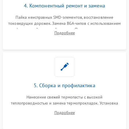
4. Компонентный ремонт и замена
Пайка неисправных SMD-элементов, восстановление
токоведущих дорожек. Замена BGA-чипов с использованием
инфракрасной паяльной станции. Прошивка микросхемы
Подробнее
BIOS или замена поврежденных портов USB
5. Сборка и профилактика
Нанесение свежей термопасты с высокой
теплопроводностью и замена термопрокладок. Установка
системы охлаждения, подключение всех внутренних
Подробнее
шлейфов, модулей памяти и накопителей. Предварительная
сборка корпуса.