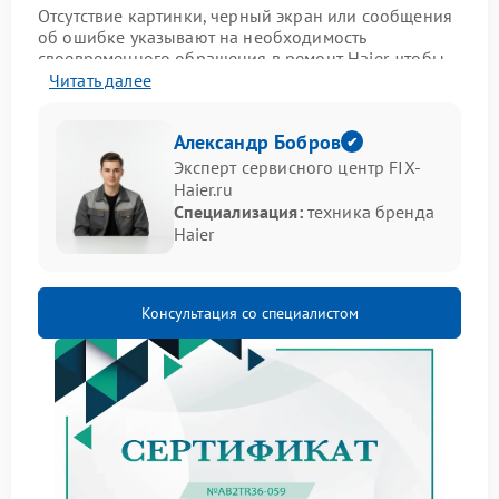
Отсутствие картинки, черный экран или сообщения
об ошибке указывают на необходимость
своевременного обращения в ремонт Haier, чтобы
вернуть устройству полноценную функциональность.
Читать далее
Признаки неисправности
Александр Бобров
камеры
Эксперт сервисного центр FIX-
Haier.ru
К основным симптомам относятся:
Специализация:
техника бренда
Haier
камера не определяется системой;
изображение отсутствует в программах
видеосвязи;
появляются зависания при запуске камеры;
Консультация со специалистом
выводится сообщение о недоступности
устройства.
При выявлении подобных признаков стоит
обратиться в сервис Haier для профессионального
обслуживания.
Основные причины