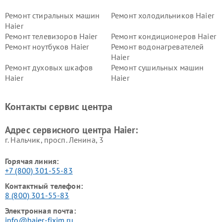
Ремонт стиральных машин
Ремонт холодильников Haier
Haier
Ремонт телевизоров Haier
Ремонт кондиционеров Haier
Ремонт ноутбуков Haier
Ремонт водонагревателей
Haier
Ремонт духовых шкафов
Ремонт сушильных машин
Haier
Haier
Ремонт варочных панелей
Ремонт морозильных камер
Haier
Haier
Контакты сервис центра
Ремонт роботов-пылесосов
Ремонт посудомоечных
Haier
машин Haier
Адрес сервисного центра Haier:
г. Нальчик, просп. Ленина, 3
Горячая линия:
+7 (800) 301-55-83
Контактный телефон:
8 (800) 301-55-83
Электронная почта:
info@haier-fixim.ru