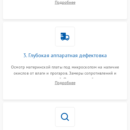
Подробнее
высохшей термопасты с кристаллов чипов.
3. Глубокая аппаратная дефектовка
Осмотр материнской платы под микроскопом на наличие
окислов от влаги и прогаров. Замеры сопротивлений и
дежурных напряжений. Проверка цепей питания,
Подробнее
мультиконтроллера, процессора и видеочипа.