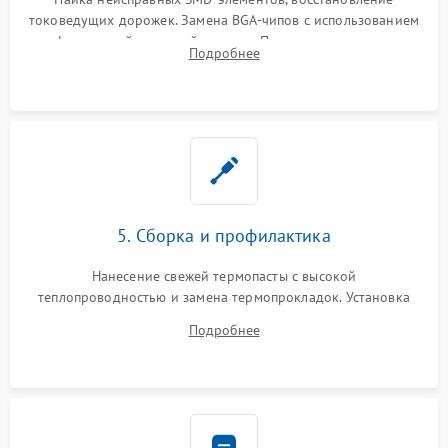
токоведущих дорожек. Замена BGA-чипов с использованием
инфракрасной паяльной станции. Прошивка микросхемы
Подробнее
BIOS или замена поврежденных портов USB
5. Сборка и профилактика
Нанесение свежей термопасты с высокой
теплопроводностью и замена термопрокладок. Установка
системы охлаждения, подключение всех внутренних
Подробнее
шлейфов, модулей памяти и накопителей. Предварительная
сборка корпуса.