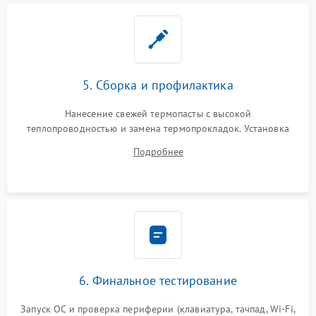
5. Сборка и профилактика
Нанесение свежей термопасты с высокой
теплопроводностью и замена термопрокладок. Установка
системы охлаждения, подключение всех внутренних
Подробнее
шлейфов, модулей памяти и накопителей. Предварительная
сборка корпуса.
6. Финальное тестирование
Запуск ОС и проверка периферии (клавиатура, тачпад, Wi-Fi,