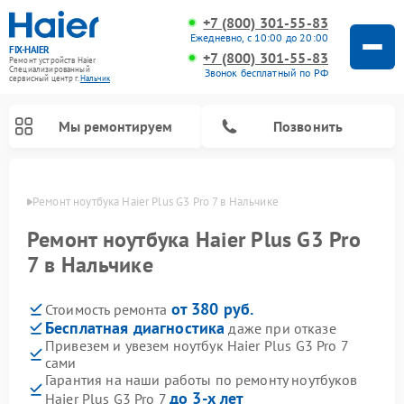
+7 (800) 301-55-83
Ежедневно, с 10:00 до 20:00
FIX-HAIER
+7 (800) 301-55-83
Ремонт устройств Haier
Специализированный
Звонок бесплатный по РФ
cервисный центр г.
Нальчик
Мы ремонтируем
Позвонить
ьчике
Ремонт ноутбука Haier Plus G3 Pro 7 в Нальчике
Ремонт ноутбука Haier Plus G3 Pro
7 в Нальчике
от 380 руб.
Стоимость ремонта
Бесплатная диагностика
даже при отказе
Привезем и увезем ноутбук Haier Plus G3 Pro 7
сами
Ремонт стиральных машин Haier
Ремонт сушильных машин Haier
Ремонт морозильных камер Haier
Ремонт посудомоечных машин Haier
Ремонт варочных панелей Haier
Ремонт роботов-пылесосов Haier
Ремонт микроволновых печей Haier
Ремонт сушильных автоматов Haier
Гарантия на наши работы по ремонту ноутбуков
до 3-х лет
Haier Plus G3 Pro 7