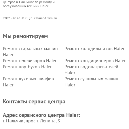
центров в Нальчике по ремонту и
обслуживанию техники Haier
2021-2026 © СЦ nlc.haier-fixim.ru
Мы ремонтируем
Ремонт стиральных машин
Ремонт холодильников Haier
Haier
Ремонт телевизоров Haier
Ремонт кондиционеров Haier
Ремонт ноутбуков Haier
Ремонт водонагревателей
Haier
Ремонт духовых шкафов
Ремонт сушильных машин
Haier
Haier
Ремонт варочных панелей
Ремонт морозильных камер
Haier
Haier
Контакты сервис центра
Ремонт роботов-пылесосов
Ремонт посудомоечных
Haier
машин Haier
Адрес сервисного центра Haier:
г. Нальчик, просп. Ленина, 3