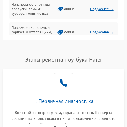
Неисправность тачпада:
Сеть и интернет
пропуски, прыжки
3000 ₽
Подробнее →
курсора, полный отказ
Система охлаждения
Повреждение петель и
корпуса: люфт, трещины,
3500 ₽
Подробнее →
деформация
Проблемы аккумулятора:
быстрая разрядка,
2500 ₽
Подробнее →
Этапы ремонта ноутбука Haier
невозможность зарядки,
вздутие
Неисправность зарядного
устройства или разъёма
2000 ₽
Подробнее →
питания
1. Первичная диагностика
Перегрев из‑за пыли,
износа термопасты или
2500 ₽
Подробнее →
неисправности кулера
Внешний осмотр корпуса, экрана и портов. Проверка
реакции на кнопку включения и подключение зарядного
устройства. Оценка потребления тока с помощью
Выход из строя SSD или