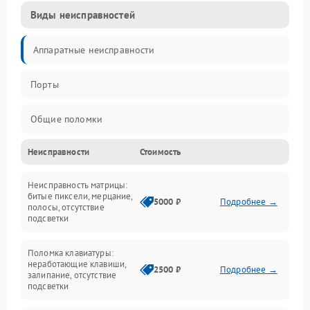
Виды неисправностей
Аппаратные неисправности
Порты
Общие поломки
Неисправности
Стоимость
Устройства
Неисправность матрицы:
Программные ошибки
битые пиксели, мерцание,
5000 ₽
Подробнее →
полосы, отсутствие
подсветки
Электрические и системные сбои
Поломка клавиатуры:
Интерфейсные проблемы
неработающие клавиши,
2500 ₽
Подробнее →
залипание, отсутствие
подсветки
Батарея