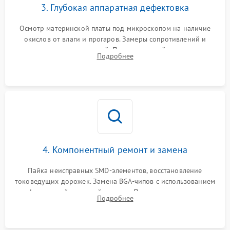
3. Глубокая аппаратная дефектовка
Осмотр материнской платы под микроскопом на наличие
окислов от влаги и прогаров. Замеры сопротивлений и
дежурных напряжений. Проверка цепей питания,
Подробнее
мультиконтроллера, процессора и видеочипа.
4. Компонентный ремонт и замена
Пайка неисправных SMD-элементов, восстановление
токоведущих дорожек. Замена BGA-чипов с использованием
инфракрасной паяльной станции. Прошивка микросхемы
Подробнее
BIOS или замена поврежденных портов USB