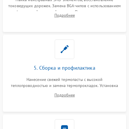
токоведущих дорожек. Замена BGA-чипов с использованием
инфракрасной паяльной станции. Прошивка микросхемы
Подробнее
BIOS или замена поврежденных портов USB
5. Сборка и профилактика
Нанесение свежей термопасты с высокой
теплопроводностью и замена термопрокладок. Установка
системы охлаждения, подключение всех внутренних
Подробнее
шлейфов, модулей памяти и накопителей. Предварительная
сборка корпуса.