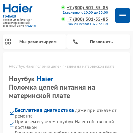
+7 (800) 301-55-83
Ежедневно, с 10:00 до 20:00
FIX-HAIER
+7 (800) 301-55-83
Ремонт устройств Haier
Специализированный
Звонок бесплатный по РФ
cервисный центр г.
Нальчик
Мы ремонтируем
Позвонить
ьчике
Ноутбук Haier поломка цепей питания на материнской плате
Ноутбук
Haier
Поломка цепей питания на
материнской плате
Бесплатная диагностика
даже при отказе от
ремонта
Привезем и увезем ноутбук Haier собственной
Ремонт стиральных машин Haier
Ремонт сушильных машин Haier
Ремонт морозильных камер Haier
Ремонт посудомоечных машин Haier
Ремонт варочных панелей Haier
Ремонт роботов-пылесосов Haier
Ремонт микроволновых печей Haier
Ремонт сушильных автоматов Haier
доставкой
Гарантия на наши работы по ремонту ноутбуков