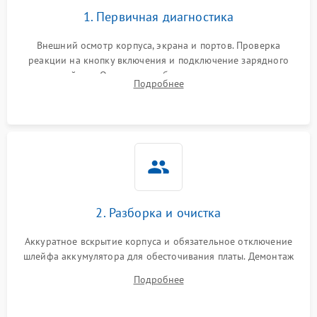
1. Первичная диагностика
Внешний осмотр корпуса, экрана и портов. Проверка
реакции на кнопку включения и подключение зарядного
устройства. Оценка потребления тока с помощью
Подробнее
лабораторного блока питания для локализации проблемы.
2. Разборка и очистка
Аккуратное вскрытие корпуса и обязательное отключение
шлейфа аккумулятора для обесточивания платы. Демонтаж
системы охлаждения, очистка кулера от пыли и удаление
Подробнее
высохшей термопасты с кристаллов чипов.