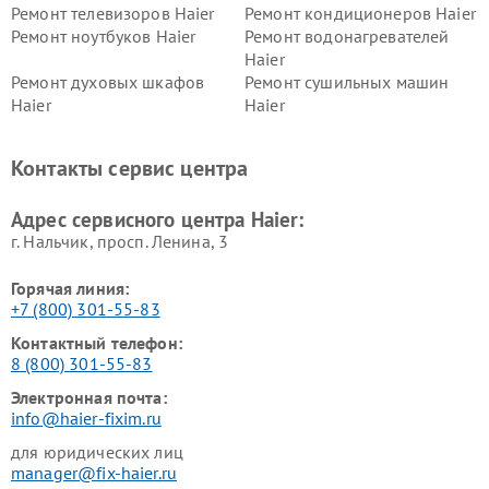
Ремонт телевизоров Haier
Ремонт кондиционеров Haier
Ремонт ноутбуков Haier
Ремонт водонагревателей
Haier
Ремонт духовых шкафов
Ремонт сушильных машин
Haier
Haier
Ремонт варочных панелей
Ремонт морозильных камер
Haier
Haier
Контакты сервис центра
Ремонт роботов-пылесосов
Ремонт посудомоечных
Haier
машин Haier
Адрес сервисного центра Haier:
г. Нальчик, просп. Ленина, 3
Горячая линия:
+7 (800) 301-55-83
Контактный телефон:
8 (800) 301-55-83
Электронная почта:
info@haier-fixim.ru
для юридических лиц
manager@fix-haier.ru