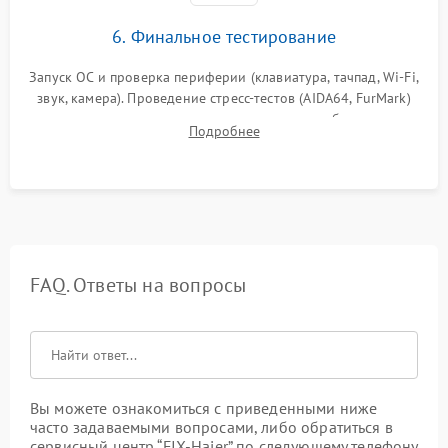
6. Финальное тестирование
Запуск ОС и проверка периферии (клавиатура, тачпад, Wi-Fi,
звук, камера). Проведение стресс-тестов (AIDA64, FurMark)
для контроля температурного режима и стабильности
Подробнее
системы под пиковой нагрузкой.
FAQ. Ответы на вопросы
Вы можете ознакомиться с приведенными ниже
часто задаваемыми вопросами, либо обратиться в
сервисный центр “FIX-Haier” по следующему телефону