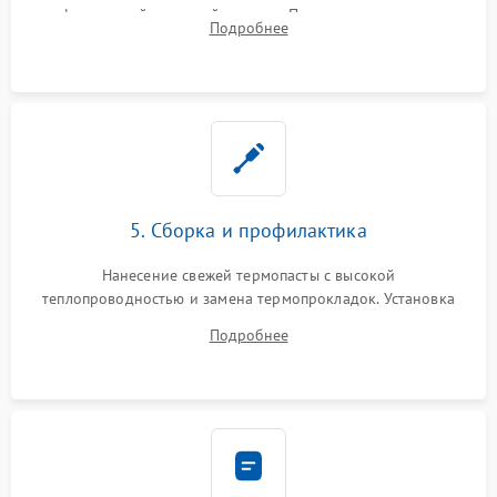
инфракрасной паяльной станции. Прошивка микросхемы
Подробнее
BIOS или замена поврежденных портов USB
5. Сборка и профилактика
Нанесение свежей термопасты с высокой
теплопроводностью и замена термопрокладок. Установка
системы охлаждения, подключение всех внутренних
Подробнее
шлейфов, модулей памяти и накопителей. Предварительная
сборка корпуса.