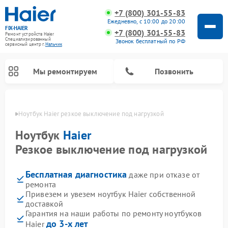
+7 (800) 301-55-83
Ежедневно, с 10:00 до 20:00
FIX-HAIER
+7 (800) 301-55-83
Ремонт устройств Haier
Специализированный
Звонок бесплатный по РФ
cервисный центр г.
Нальчик
Мы ремонтируем
Позвонить
ьчике
Ноутбук Haier резкое выключение под нагрузкой
Ноутбук
Haier
Резкое выключение под нагрузкой
Бесплатная диагностика
даже при отказе от
ремонта
Привезем и увезем ноутбук Haier собственной
доставкой
Ремонт стиральных машин Haier
Ремонт сушильных машин Haier
Ремонт морозильных камер Haier
Ремонт посудомоечных машин Haier
Ремонт варочных панелей Haier
Ремонт роботов-пылесосов Haier
Ремонт микроволновых печей Haier
Ремонт сушильных автоматов Haier
Гарантия на наши работы по ремонту ноутбуков
до 3-х лет
Haier