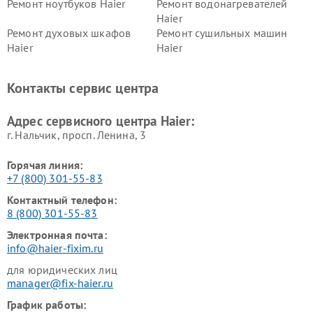
Ремонт ноутбуков Haier
Ремонт водонагревателей
Haier
Ремонт духовых шкафов
Ремонт сушильных машин
Haier
Haier
Ремонт варочных панелей
Ремонт морозильных камер
Haier
Haier
Контакты сервис центра
Ремонт роботов-пылесосов
Ремонт посудомоечных
Haier
машин Haier
Адрес сервисного центра Haier:
г. Нальчик, просп. Ленина, 3
Горячая линия:
+7 (800) 301-55-83
Контактный телефон:
8 (800) 301-55-83
Электронная почта:
info@haier-fixim.ru
для юридических лиц
manager@fix-haier.ru
График работы: