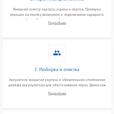
Внешний осмотр корпуса, экрана и портов. Проверка
реакции на кнопку включения и подключение зарядного
устройства. Оценка потребления тока с помощью
Подробнее
лабораторного блока питания для локализации проблемы.
2. Разборка и очистка
Аккуратное вскрытие корпуса и обязательное отключение
шлейфа аккумулятора для обесточивания платы. Демонтаж
системы охлаждения, очистка кулера от пыли и удаление
Подробнее
высохшей термопасты с кристаллов чипов.