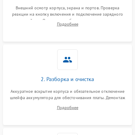
Внешний осмотр корпуса, экрана и портов. Проверка
реакции на кнопку включения и подключение зарядного
устройства. Оценка потребления тока с помощью
Подробнее
лабораторного блока питания для локализации проблемы.
2. Разборка и очистка
Аккуратное вскрытие корпуса и обязательное отключение
шлейфа аккумулятора для обесточивания платы. Демонтаж
системы охлаждения, очистка кулера от пыли и удаление
Подробнее
высохшей термопасты с кристаллов чипов.