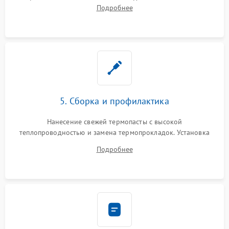
инфракрасной паяльной станции. Прошивка микросхемы
Подробнее
BIOS или замена поврежденных портов USB
5. Сборка и профилактика
Нанесение свежей термопасты с высокой
теплопроводностью и замена термопрокладок. Установка
системы охлаждения, подключение всех внутренних
Подробнее
шлейфов, модулей памяти и накопителей. Предварительная
сборка корпуса.