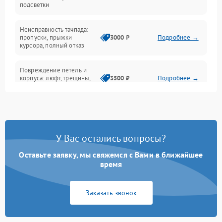
подсветки
Батарея
Неисправность тачпада:
Сеть и интернет
пропуски, прыжки
3000 ₽
Подробнее →
курсора, полный отказ
Система охлаждения
Повреждение петель и
корпуса: люфт, трещины,
3500 ₽
Подробнее →
деформация
Проблемы аккумулятора:
быстрая разрядка,
2500 ₽
Подробнее →
невозможность зарядки,
вздутие
У Вас остались вопросы?
Оставьте заявку, мы свяжемся с Вами в ближайшее
Неисправность зарядного
время
устройства или разъёма
2000 ₽
Подробнее →
питания
Заказать звонок
Перегрев из‑за пыли,
износа термопасты или
2500 ₽
Подробнее →
неисправности кулера