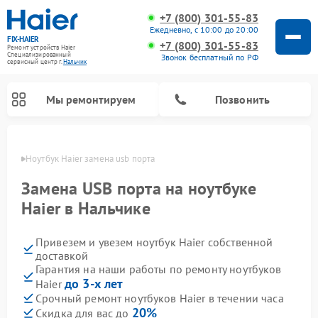
+7 (800) 301-55-83
Ежедневно, с 10:00 до 20:00
FIX-HAIER
+7 (800) 301-55-83
Ремонт устройств Haier
Специализированный
Звонок бесплатный по РФ
cервисный центр г.
Нальчик
Мы ремонтируем
Позвонить
ьчике
Ноутбук Haier замена usb порта
Замена USB порта на ноутбуке
Haier в Нальчике
Привезем и увезем ноутбук Haier собственной
доставкой
Гарантия на наши работы по ремонту ноутбуков
до 3-х лет
Haier
Ремонт стиральных машин Haier
Ремонт сушильных машин Haier
Ремонт морозильных камер Haier
Ремонт посудомоечных машин Haier
Ремонт варочных панелей Haier
Ремонт роботов-пылесосов Haier
Ремонт микроволновых печей Haier
Ремонт сушильных автоматов Haier
Срочный ремонт ноутбуков Haier в течении часа
20%
Скидка для вас до