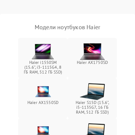
Выход из строя SSD или
HDD: медленная загрузка,
3000 ₽
Подробнее →
ошибки чтения,
пропадание диска
Модели ноутбуков Haier
Неисправность
оперативной памяти:
2000 ₽
Подробнее →
вылеты приложений,
синие экраны
Haier i1550SM
Haier AX1750SD
(15.6", i3-1115G4, 8
Проблемы Wi‑Fi или
ГБ RAM, 512 ГБ SSD)
2500 ₽
Подробнее →
Bluetooth модулей
Haier AX1550SD
Haier S15D (15.6",
i5-1135G7, 16 ГБ
RAM, 512 ГБ SSD)