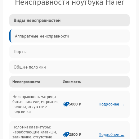
Неисправности ноутбука Haier
Виды неисправностей
Аппаратные неисправности
Порты
Общие поломки
Неисправности
Стоимость
Устройства
Неисправность матрицы:
Программные ошибки
битые пиксели, мерцание,
5000 ₽
Подробнее →
полосы, отсутствие
подсветки
Электрические и системные сбои
Поломка клавиатуры:
Интерфейсные проблемы
неработающие клавиши,
2500 ₽
Подробнее →
залипание, отсутствие