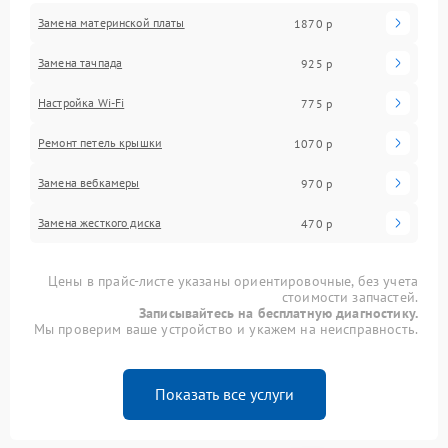
Замена материнской платы
1870 р
Замена тачпада
925 р
Настройка Wi-Fi
775 р
Ремонт петель крышки
1070 р
Замена вебкамеры
970 р
Замена жесткого диска
470 р
Цены в прайс-листе указаны ориентировочные, без учета
стоимости запчастей.
Записывайтесь на бесплатную диагностику.
Мы проверим ваше устройство и укажем на неисправность.
Показать все услуги