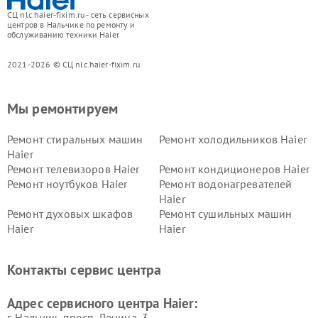
СЦ nlc.haier-fixim.ru - сеть сервисных
центров в Нальчике по ремонту и
обслуживанию техники Haier
2021-2026 © СЦ nlc.haier-fixim.ru
Мы ремонтируем
Ремонт стиральных машин
Ремонт холодильников Haier
Haier
Ремонт телевизоров Haier
Ремонт кондиционеров Haier
Ремонт ноутбуков Haier
Ремонт водонагревателей
Haier
Ремонт духовых шкафов
Ремонт сушильных машин
Haier
Haier
Ремонт варочных панелей
Ремонт морозильных камер
Haier
Haier
Контакты сервис центра
Ремонт роботов-пылесосов
Ремонт посудомоечных
Haier
машин Haier
Адрес сервисного центра Haier:
г. Нальчик, просп. Ленина, 3