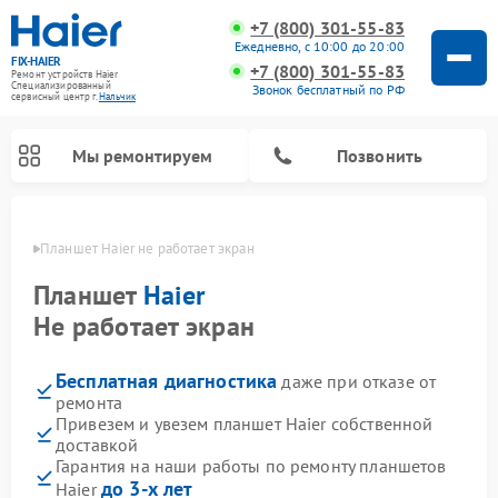
+7 (800) 301-55-83
Ежедневно, с 10:00 до 20:00
FIX-HAIER
+7 (800) 301-55-83
Ремонт устройств Haier
Специализированный
Звонок бесплатный по РФ
cервисный центр г.
Нальчик
Мы ремонтируем
Позвонить
ьчике
Планшет Haier не работает экран
Планшет
Haier
Не работает экран
Бесплатная диагностика
даже при отказе от
ремонта
Привезем и увезем планшет Haier собственной
доставкой
Ремонт стиральных машин Haier
Ремонт варочных панелей Haier
Ремонт роботов-пылесосов Haier
Ремонт сушильных машин Haier
Ремонт морозильных камер Haier
Ремонт посудомоечных машин Haier
Ремонт микроволновых печей Haier
Ремонт сушильных автоматов Haier
Гарантия на наши работы по ремонту планшетов
до 3-х лет
Haier