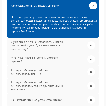
Какие документы вы предоставляете?
На этапе приема устройства на диагностику и последующий
ремонт вам будет предоставлен заказ-наряд с указанием страховых
обязательств на ваше устройство. Далее, после выполнения работ
по ремонту техники, вы получите акт выполненных работ и
гарантийный талон.
Я уже знаю в чем неисправность и какой
ремонт необходим. Для чего проводить
диагностику?
Мне нужен срочный ремонт. Сможете
сделать?
Я хочу, чтобы мое устройство
ремонтировали при мне.
Я хочу, чтобы мое устройство
ремонтировалось только оригинальными
запчастями.
Как я узнаю, что мое устройство готово?