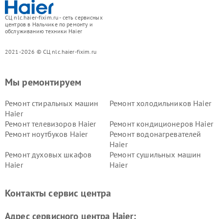
СЦ nlc.haier-fixim.ru - сеть сервисных
центров в Нальчике по ремонту и
обслуживанию техники Haier
2021-2026 © СЦ nlc.haier-fixim.ru
Мы ремонтируем
Ремонт стиральных машин
Ремонт холодильников Haier
Haier
Ремонт телевизоров Haier
Ремонт кондиционеров Haier
Ремонт ноутбуков Haier
Ремонт водонагревателей
Haier
Ремонт духовых шкафов
Ремонт сушильных машин
Haier
Haier
Ремонт варочных панелей
Ремонт морозильных камер
Haier
Haier
Контакты сервис центра
Ремонт роботов-пылесосов
Ремонт посудомоечных
Haier
машин Haier
Адрес сервисного центра Haier: