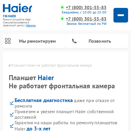
+7 (800) 301-55-83
Ежедневно, с 10:00 до 20:00
FIX-HAIER
+7 (800) 301-55-83
Ремонт устройств Haier
Специализированный
Звонок бесплатный по РФ
cервисный центр г.
Нальчик
Мы ремонтируем
Позвонить
ьчике
Планшет Haier не работает фронтальная камера
Планшет
Haier
Не работает фронтальная камера
Бесплатная диагностика
даже при отказе от
ремонта
Привезем и увезем планшет Haier собственной
доставкой
Ремонт стиральных машин Haier
Ремонт варочных панелей Haier
Ремонт роботов-пылесосов Haier
Ремонт сушильных машин Haier
Ремонт морозильных камер Haier
Ремонт посудомоечных машин Haier
Ремонт микроволновых печей Haier
Ремонт сушильных автоматов Haier
Гарантия на наши работы по ремонту планшетов
до 3-х лет
Haier