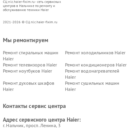
СЦ nlc.haier-fixim.ru - сеть сервисных
центров в Нальчике по ремонту и
обслуживанию техники Haier
2021-2026 © СЦ nlc.haier-fixim.ru
Мы ремонтируем
Ремонт стиральных машин
Ремонт холодильников Haier
Haier
Ремонт телевизоров Haier
Ремонт кондиционеров Haier
Ремонт ноутбуков Haier
Ремонт водонагревателей
Haier
Ремонт духовых шкафов
Ремонт сушильных машин
Haier
Haier
Ремонт варочных панелей
Ремонт морозильных камер
Haier
Haier
Контакты сервис центра
Ремонт роботов-пылесосов
Ремонт посудомоечных
Haier
машин Haier
Адрес сервисного центра Haier:
г. Нальчик, просп. Ленина, 3