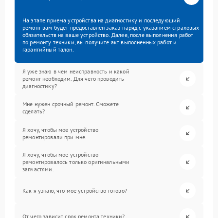
На этапе приема устройства на диагностику и последующий
ремонт вам будет предоставлен заказ-наряд с указанием страховых
обязательств на ваше устройство. Далее, после выполнения работ
по ремонту техники, вы получите акт выполненных работ и
гарантийный талон.
Я уже знаю в чем неисправность и какой
ремонт необходим. Для чего проводить
диагностику?
Мне нужен срочный ремонт. Сможете
сделать?
Я хочу, чтобы мое устройство
ремонтировали при мне.
Я хочу, чтобы мое устройство
ремонтировалось только оригинальными
запчастями.
Как я узнаю, что мое устройство готово?
От чего зависит срок ремонта техники?