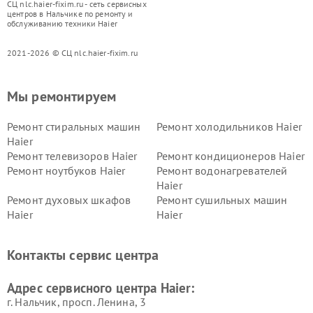
СЦ nlc.haier-fixim.ru - сеть сервисных
центров в Нальчике по ремонту и
обслуживанию техники Haier
2021-2026 © СЦ nlc.haier-fixim.ru
Мы ремонтируем
Ремонт стиральных машин
Ремонт холодильников Haier
Haier
Ремонт телевизоров Haier
Ремонт кондиционеров Haier
Ремонт ноутбуков Haier
Ремонт водонагревателей
Haier
Ремонт духовых шкафов
Ремонт сушильных машин
Haier
Haier
Ремонт варочных панелей
Ремонт морозильных камер
Haier
Haier
Контакты сервис центра
Ремонт роботов-пылесосов
Ремонт посудомоечных
Haier
машин Haier
Адрес сервисного центра Haier:
г. Нальчик, просп. Ленина, 3