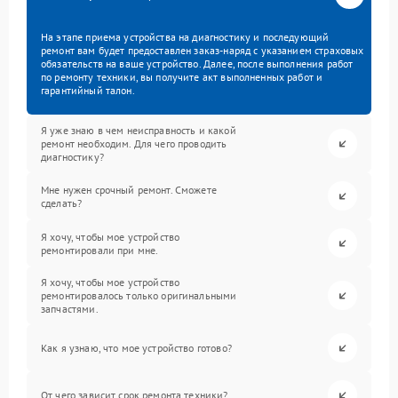
На этапе приема устройства на диагностику и последующий
ремонт вам будет предоставлен заказ-наряд с указанием страховых
обязательств на ваше устройство. Далее, после выполнения работ
по ремонту техники, вы получите акт выполненных работ и
гарантийный талон.
Я уже знаю в чем неисправность и какой
ремонт необходим. Для чего проводить
диагностику?
Мне нужен срочный ремонт. Сможете
сделать?
Я хочу, чтобы мое устройство
ремонтировали при мне.
Я хочу, чтобы мое устройство
ремонтировалось только оригинальными
запчастями.
Как я узнаю, что мое устройство готово?
От чего зависит срок ремонта техники?