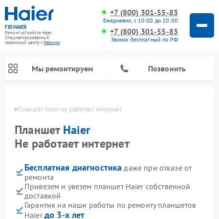
+7 (800) 301-55-83
Ежедневно, с 10:00 до 20:00
FIX-HAIER
+7 (800) 301-55-83
Ремонт устройств Haier
Специализированный
Звонок бесплатный по РФ
cервисный центр г.
Нальчик
Мы ремонтируем
Позвонить
ьчике
Планшет Haier не работает интернет
Планшет
Haier
Не работает интернет
Бесплатная диагностика
даже при отказе от
ремонта
Привезем и увезем планшет Haier собственной
доставкой
Ремонт стиральных машин Haier
Ремонт варочных панелей Haier
Ремонт роботов-пылесосов Haier
Ремонт сушильных машин Haier
Ремонт морозильных камер Haier
Ремонт посудомоечных машин Haier
Ремонт микроволновых печей Haier
Ремонт сушильных автоматов Haier
Гарантия на наши работы по ремонту планшетов
до 3-х лет
Haier