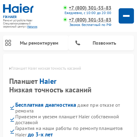
+7 (800) 301-55-83
Ежедневно, с 10:00 до 20:00
FIX-HAIER
+7 (800) 301-55-83
Ремонт устройств Haier
Специализированный
Звонок бесплатный по РФ
cервисный центр г.
Нальчик
Мы ремонтируем
Позвонить
ьчике
Планшет Haier низкая точность касаний
Планшет
Haier
Низкая точность касаний
Бесплатная диагностика
даже при отказе от
ремонта
Привезем и увезем планшет Haier собственной
доставкой
Ремонт стиральных машин Haier
Ремонт варочных панелей Haier
Ремонт роботов-пылесосов Haier
Ремонт сушильных машин Haier
Ремонт морозильных камер Haier
Ремонт посудомоечных машин Haier
Ремонт микроволновых печей Haier
Ремонт сушильных автоматов Haier
Гарантия на наши работы по ремонту планшетов
до 3-х лет
Haier