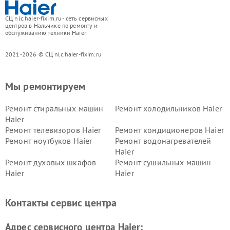
СЦ nlc.haier-fixim.ru - сеть сервисных
центров в Нальчике по ремонту и
обслуживанию техники Haier
2021-2026 © СЦ nlc.haier-fixim.ru
Мы ремонтируем
Ремонт стиральных машин
Ремонт холодильников Haier
Haier
Ремонт телевизоров Haier
Ремонт кондиционеров Haier
Ремонт ноутбуков Haier
Ремонт водонагревателей
Haier
Ремонт духовых шкафов
Ремонт сушильных машин
Haier
Haier
Ремонт варочных панелей
Ремонт морозильных камер
Haier
Haier
Контакты сервис центра
Ремонт роботов-пылесосов
Ремонт посудомоечных
Haier
машин Haier
Адрес сервисного центра Haier: