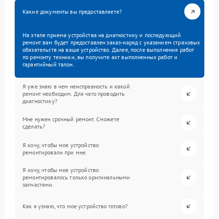
Какие документы вы предоставляете?
На этапе приема устройства на диагностику и последующий
ремонт вам будет предоставлен заказ-наряд с указанием страховых
обязательств на ваше устройство. Далее, после выполнения работ
по ремонту техники, вы получите акт выполненных работ и
гарантийный талон.
Я уже знаю в чем неисправность и какой
ремонт необходим. Для чего проводить
диагностику?
Мне нужен срочный ремонт. Сможете
сделать?
Я хочу, чтобы мое устройство
ремонтировали при мне.
Я хочу, чтобы мое устройство
ремонтировалось только оригинальными
запчастями.
Как я узнаю, что мое устройство готово?