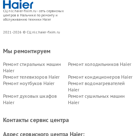
СЦ nlc.haier-fixim.ru - сеть сервисных
центров в Нальчике по ремонту и
обслуживанию техники Haier
2021-2026 © СЦ nlc.haier-fixim.ru
Мы ремонтируем
Ремонт стиральных машин
Ремонт холодильников Haier
Haier
Ремонт телевизоров Haier
Ремонт кондиционеров Haier
Ремонт ноутбуков Haier
Ремонт водонагревателей
Haier
Ремонт духовых шкафов
Ремонт сушильных машин
Haier
Haier
Ремонт варочных панелей
Ремонт морозильных камер
Haier
Haier
Контакты сервис центра
Ремонт роботов-пылесосов
Ремонт посудомоечных
Haier
машин Haier
Адрес сервисного центра Haier: