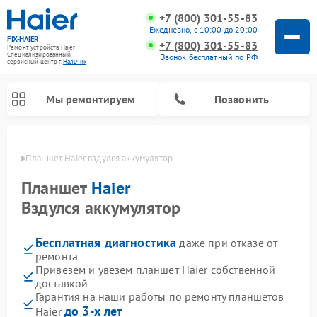
+7 (800) 301-55-83
Ежедневно, с 10:00 до 20:00
FIX-HAIER
+7 (800) 301-55-83
Ремонт устройств Haier
Специализированный
Звонок бесплатный по РФ
cервисный центр г.
Нальчик
Мы ремонтируем
Позвонить
ьчике
Планшет Haier вздулся аккумулятор
Планшет
Haier
Вздулся аккумулятор
Бесплатная диагностика
даже при отказе от
ремонта
Привезем и увезем планшет Haier собственной
доставкой
Ремонт стиральных машин Haier
Ремонт варочных панелей Haier
Ремонт роботов-пылесосов Haier
Ремонт сушильных машин Haier
Ремонт морозильных камер Haier
Ремонт посудомоечных машин Haier
Ремонт микроволновых печей Haier
Ремонт сушильных автоматов Haier
Гарантия на наши работы по ремонту планшетов
до 3-х лет
Haier