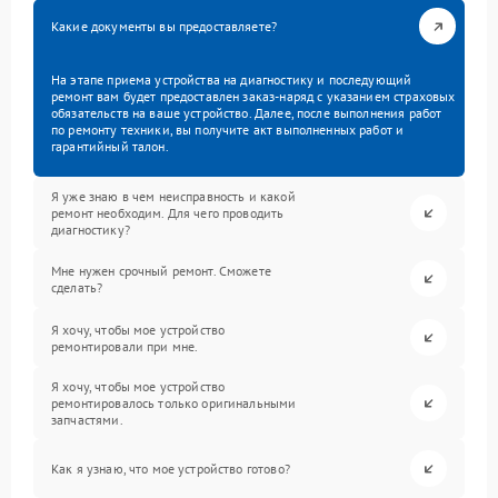
Какие документы вы предоставляете?
На этапе приема устройства на диагностику и последующий
ремонт вам будет предоставлен заказ-наряд с указанием страховых
обязательств на ваше устройство. Далее, после выполнения работ
по ремонту техники, вы получите акт выполненных работ и
гарантийный талон.
Я уже знаю в чем неисправность и какой
ремонт необходим. Для чего проводить
диагностику?
Мне нужен срочный ремонт. Сможете
сделать?
Я хочу, чтобы мое устройство
ремонтировали при мне.
Я хочу, чтобы мое устройство
ремонтировалось только оригинальными
запчастями.
Как я узнаю, что мое устройство готово?