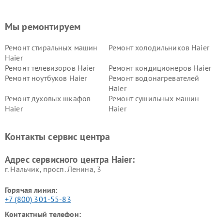
Мы ремонтируем
Ремонт стиральных машин
Ремонт холодильников Haier
Haier
Ремонт телевизоров Haier
Ремонт кондиционеров Haier
Ремонт ноутбуков Haier
Ремонт водонагревателей
Haier
Ремонт духовых шкафов
Ремонт сушильных машин
Haier
Haier
Ремонт варочных панелей
Ремонт морозильных камер
Haier
Haier
Контакты сервис центра
Ремонт роботов-пылесосов
Ремонт посудомоечных
Haier
машин Haier
Адрес сервисного центра Haier:
г. Нальчик, просп. Ленина, 3
Горячая линия:
+7 (800) 301-55-83
Контактный телефон: