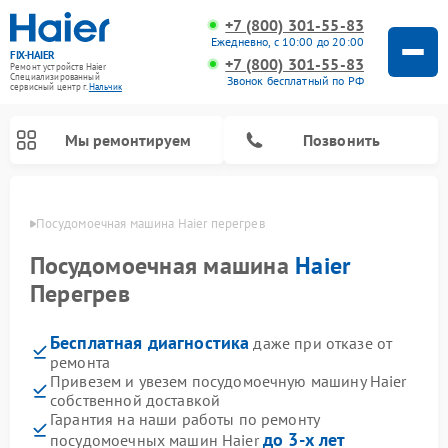
+7 (800) 301-55-83
Ежедневно, с 10:00 до 20:00
FIX-HAIER
+7 (800) 301-55-83
Ремонт устройств Haier
Специализированный
Звонок бесплатный по РФ
cервисный центр г.
Нальчик
Мы ремонтируем
Позвонить
ьчике
Посудомоечная машина Haier перегрев
Посудомоечная машина
Haier
Перегрев
Бесплатная диагностика
даже при отказе от
ремонта
Привезем и увезем посудомоечную машину Haier
собственной доставкой
Ремонт стиральных машин Haier
Ремонт варочных панелей Haier
Ремонт роботов-пылесосов Haier
Ремонт сушильных машин Haier
Ремонт морозильных камер Haier
Ремонт микроволновых печей Haier
Ремонт сушильных автоматов Haier
Гарантия на наши работы по ремонту
до 3-х лет
посудомоечных машин Haier