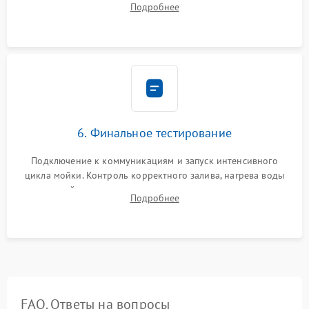
Подробнее
сборка корпуса и установка датчика поплавка.
6. Финальное тестирование
Подключение к коммуникациям и запуск интенсивного
цикла мойки. Контроль корректного залива, нагрева воды
до нужной температуры, отсутствия посторонних шумов,
Подробнее
штатного слива и абсолютной сухости в поддоне.
FAQ. Ответы на вопросы