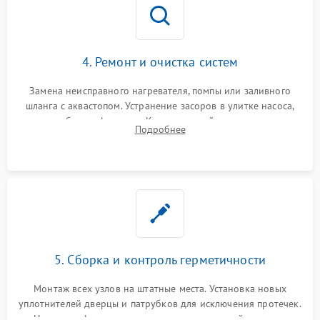
4. Ремонт и очистка систем
Замена неисправного нагревателя, помпы или заливного
шланга с аквастопом. Устранение засоров в улитке насоса,
патрубках и фильтрах. Компонентный ремонт платы
Подробнее
управления, восстановление поврежденной проводки.
5. Сборка и контроль герметичности
Монтаж всех узлов на штатные места. Установка новых
уплотнителей дверцы и патрубков для исключения протечек.
Надежная фиксация хомутов гидравлической системы,