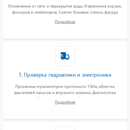
Отключение от сети и перекрытие воды. Извлечение корзин,
фильтров и импеллеров. Снятие боковых стенок, фасада
дверцы или нижнего поддона для прямого доступа к
Подробнее
циркуляционному насосу, ТЭНу и сливной помпе.
3. Проверка гидравлики и электроники
Прозвонка мультиметром проточного ТЭНа, обмоток
двигателей насосов и впускного клапана. Диагностика
прессостата (датчика уровня воды), датчика мутности,
Подробнее
концевика дверцы и электронного модуля управления.