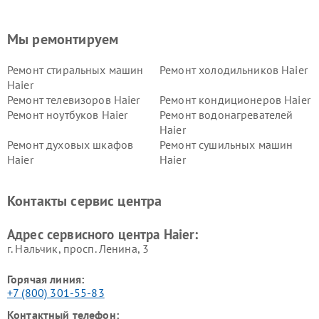
Мы ремонтируем
Ремонт стиральных машин
Ремонт холодильников Haier
Haier
Ремонт телевизоров Haier
Ремонт кондиционеров Haier
Ремонт ноутбуков Haier
Ремонт водонагревателей
Haier
Ремонт духовых шкафов
Ремонт сушильных машин
Haier
Haier
Ремонт варочных панелей
Ремонт морозильных камер
Haier
Haier
Контакты сервис центра
Ремонт роботов-пылесосов
Ремонт посудомоечных
Haier
машин Haier
Адрес сервисного центра Haier:
г. Нальчик, просп. Ленина, 3
Горячая линия:
+7 (800) 301-55-83
Контактный телефон: