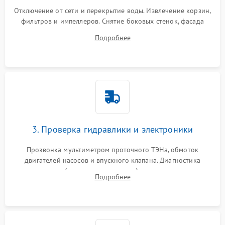
Отключение от сети и перекрытие воды. Извлечение корзин,
фильтров и импеллеров. Снятие боковых стенок, фасада
дверцы или нижнего поддона для прямого доступа к
Подробнее
циркуляционному насосу, ТЭНу и сливной помпе.
3. Проверка гидравлики и электроники
Прозвонка мультиметром проточного ТЭНа, обмоток
двигателей насосов и впускного клапана. Диагностика
прессостата (датчика уровня воды), датчика мутности,
Подробнее
концевика дверцы и электронного модуля управления.