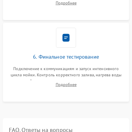
Подробнее
сборка корпуса и установка датчика поплавка.
6. Финальное тестирование
Подключение к коммуникациям и запуск интенсивного
цикла мойки. Контроль корректного залива, нагрева воды
до нужной температуры, отсутствия посторонних шумов,
Подробнее
штатного слива и абсолютной сухости в поддоне.
FAQ. Ответы на вопросы