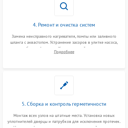
4. Ремонт и очистка систем
Замена неисправного нагревателя, помпы или заливного
шланга с аквастопом. Устранение засоров в улитке насоса,
патрубках и фильтрах. Компонентный ремонт платы
Подробнее
управления, восстановление поврежденной проводки.
5. Сборка и контроль герметичности
Монтаж всех узлов на штатные места. Установка новых
уплотнителей дверцы и патрубков для исключения протечек.
Надежная фиксация хомутов гидравлической системы,