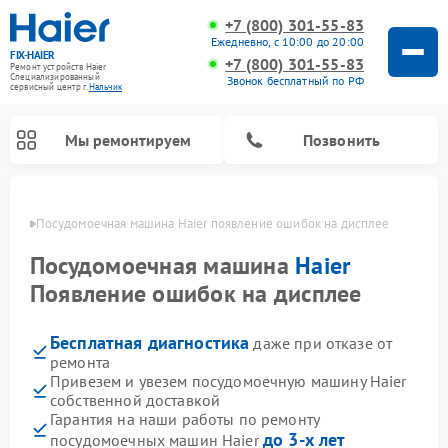
+7 (800) 301-55-83
Ежедневно, с 10:00 до 20:00
FIX-HAIER
+7 (800) 301-55-83
Ремонт устройств Haier
Специализированный
Звонок бесплатный по РФ
cервисный центр г.
Нальчик
Мы ремонтируем
Позвонить
ьчике
Посудомоечная машина Haier появление ошибок на дисплее
Посудомоечная машина
Haier
Появление ошибок на дисплее
Бесплатная диагностика
даже при отказе от
ремонта
Привезем и увезем посудомоечную машину Haier
собственной доставкой
Ремонт стиральных машин Haier
Ремонт варочных панелей Haier
Ремонт роботов-пылесосов Haier
Ремонт сушильных машин Haier
Ремонт морозильных камер Haier
Ремонт микроволновых печей Haier
Ремонт сушильных автоматов Haier
Гарантия на наши работы по ремонту
до 3-х лет
посудомоечных машин Haier