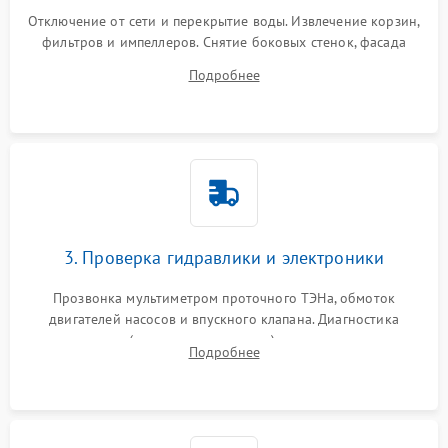
Отключение от сети и перекрытие воды. Извлечение корзин,
фильтров и импеллеров. Снятие боковых стенок, фасада
дверцы или нижнего поддона для прямого доступа к
Подробнее
циркуляционному насосу, ТЭНу и сливной помпе.
3. Проверка гидравлики и электроники
Прозвонка мультиметром проточного ТЭНа, обмоток
двигателей насосов и впускного клапана. Диагностика
прессостата (датчика уровня воды), датчика мутности,
Подробнее
концевика дверцы и электронного модуля управления.