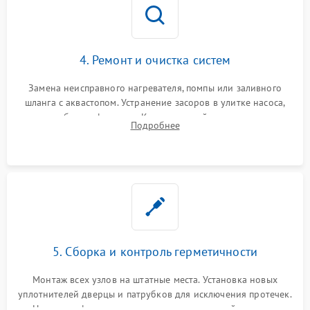
4. Ремонт и очистка систем
Замена неисправного нагревателя, помпы или заливного
шланга с аквастопом. Устранение засоров в улитке насоса,
патрубках и фильтрах. Компонентный ремонт платы
Подробнее
управления, восстановление поврежденной проводки.
5. Сборка и контроль герметичности
Монтаж всех узлов на штатные места. Установка новых
уплотнителей дверцы и патрубков для исключения протечек.
Надежная фиксация хомутов гидравлической системы,