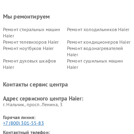
Мы ремонтируем
Ремонт стиральных машин
Ремонт холодильников Haier
Haier
Ремонт телевизоров Haier
Ремонт кондиционеров Haier
Ремонт ноутбуков Haier
Ремонт водонагревателей
Haier
Ремонт духовых шкафов
Ремонт сушильных машин
Haier
Haier
Ремонт варочных панелей
Ремонт морозильных камер
Haier
Haier
Контакты сервис центра
Ремонт роботов-пылесосов
Ремонт посудомоечных
Haier
машин Haier
Адрес сервисного центра Haier:
г. Нальчик, просп. Ленина, 3
Горячая линия:
+7 (800) 301-55-83
Контактный телефон: