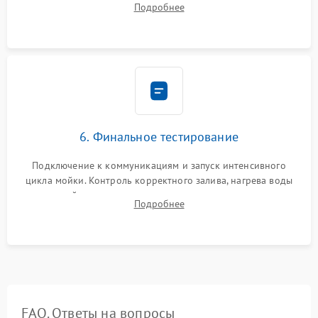
Подробнее
сборка корпуса и установка датчика поплавка.
6. Финальное тестирование
Подключение к коммуникациям и запуск интенсивного
цикла мойки. Контроль корректного залива, нагрева воды
до нужной температуры, отсутствия посторонних шумов,
Подробнее
штатного слива и абсолютной сухости в поддоне.
FAQ. Ответы на вопросы