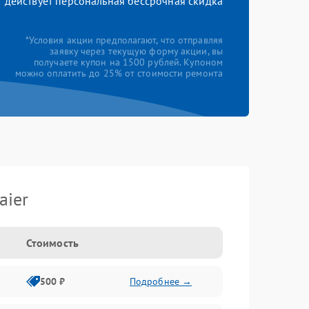
действует персональная бессрочная скидка
*Условия акции предполагают, что отправляя
заявку через текущую форму акции, вы
получаете купон на 1500 рублей. Купоном
можно оплатить до 25% от стоимости ремонта
aier
Стоимость
500 ₽
Подробнее →