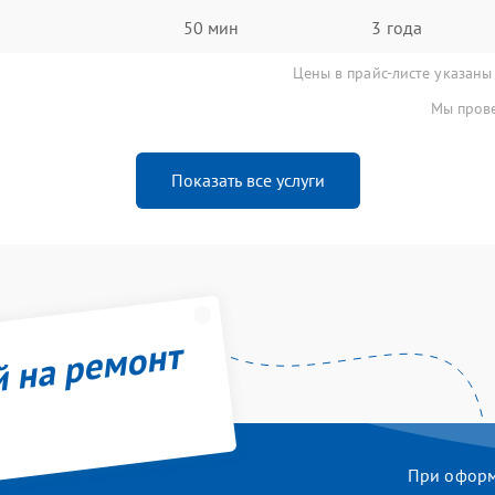
50 мин
3 года
Цены в прайс-листе указаны
Мы прове
Показать все услуги
й на ремонт
При оформл