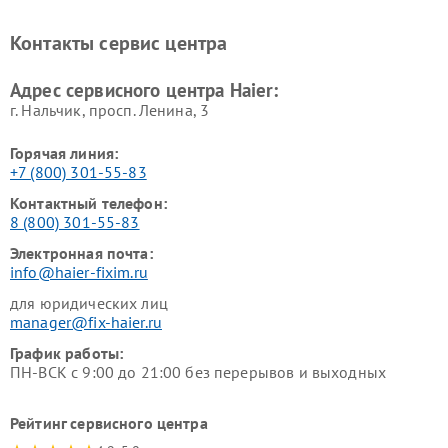
Ремонт варочных панелей
Ремонт морозильных камер
Haier
Haier
Контакты сервис центра
Ремонт роботов-пылесосов
Ремонт посудомоечных
Haier
машин Haier
Адрес сервисного центра Haier:
г. Нальчик, просп. Ленина, 3
Горячая линия:
+7 (800) 301-55-83
Контактный телефон:
8 (800) 301-55-83
Электронная почта:
info@haier-fixim.ru
для юридических лиц
manager@fix-haier.ru
График работы:
ПН-ВСК с 9:00 до 21:00 без перерывов и выходных
Рейтинг сервисного центра