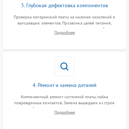
3. Глубокая дефектовка компонентов
Проверка материнской платы на наличие окислений и
выгоревших элементов. Прозвонка цепей питания,
тестирование приводных моторов колес и турбины
Подробнее
всасывания. Оценка состояния оптических и инфракрасных
датчиков, а также механизма лазерного дальномера.
4. Ремонт и замена деталей
Компонентный ремонт системной платы, пайка
поврежденных контактов. Замена вышедших из строя
двигателей, изношенного аккумулятора, неисправного
Подробнее
лидара или помпы подачи воды. Восстановление шлейфов и
устранение последствий попадания влаги.