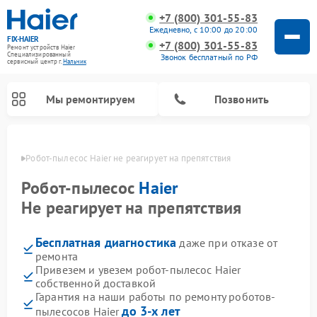
+7 (800) 301-55-83
Ежедневно, с 10:00 до 20:00
FIX-HAIER
+7 (800) 301-55-83
Ремонт устройств Haier
Специализированный
Звонок бесплатный по РФ
cервисный центр г.
Нальчик
Мы ремонтируем
Позвонить
ьчике
Робот-пылесос Haier не реагирует на препятствия
Робот-пылесос
Haier
Не реагирует на препятствия
Бесплатная диагностика
даже при отказе от
ремонта
Привезем и увезем робот-пылесос Haier
собственной доставкой
Ремонт стиральных машин Haier
Ремонт варочных панелей Haier
Ремонт посудомоечных машин Haier
Ремонт сушильных машин Haier
Ремонт морозильных камер Haier
Ремонт микроволновых печей Haier
Ремонт сушильных автоматов Haier
Гарантия на наши работы по ремонту роботов-
до 3-х лет
пылесосов Haier