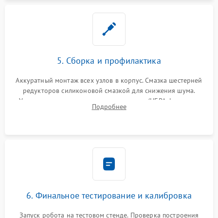
5. Сборка и профилактика
Аккуратный монтаж всех узлов в корпус. Смазка шестерней
редукторов силиконовой смазкой для снижения шума.
Установка новых расходных материалов (HEPA-фильтров,
Подробнее
микрофибры, щеток). Надежная фиксация разъемов и
проверка герметичности водяного контура.
6. Финальное тестирование и калибровка
Запуск робота на тестовом стенде. Проверка построения