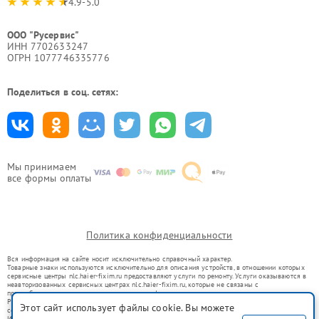
4.9-5.0
ООО "Русервис"
ИНН 7702633247
ОГРН 1077746335776
Поделиться в соц. сетях:
Мы принимаем
все формы оплаты
Политика конфиденциальности
Вся информация на сайте носит исключительно справочный характер.
Товарные знаки используются исключительно для описания устройств, в отношении которых
сервисные центры nlc.haier-fixim.ru предоставляют услуги по ремонту. Услуги оказываются в
неавторизованных сервисных центрах nlc.haier-fixim.ru, которые не связаны с
правообладателями товарных знаков или их официальными представителями.
Ремонт осуществляется для устройств, уже введенных в гражданский оборот в соответствии
Этот сайт использует файлы cookie. Вы можете
со статьей 1487 ГК РФ.
Использование товарных знаков не преследует цели индивидуализации услуг или введения