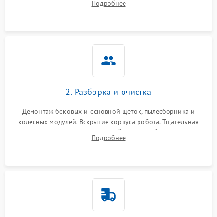
Подробнее
Оценка работы лидара, бампера и датчиков падения для
локализации неисправности.
2. Разборка и очистка
Демонтаж боковых и основной щеток, пылесборника и
колесных модулей. Вскрытие корпуса робота. Тщательная
очистка внутренних полостей, шестерней и плат от
Подробнее
скопившейся пыли, волос и шерсти животных с
использованием сжатого воздуха и щеток.