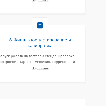
моторов колес и турбины всасывания. Оценка
состояния оптических и инфракрасных
датчиков, а также механизма лазерного
дальномера.
6. Финальное тестирование и
калибровка
Запуск робота на тестовом стенде. Проверка
построения карты помещения, корректности
навигации и обхода препятствий. Оценка силы
Подробнее
всасывания и работы турбины. Тестирование
автоматического возврата на док-станцию и
процесса зарядки.