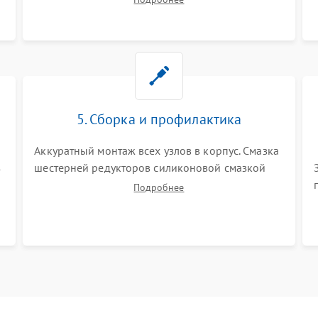
полостей, шестерней и плат от скопившейся
пыли, волос и шерсти животных с
использованием сжатого воздуха и щеток.
5. Сборка и профилактика
Аккуратный монтаж всех узлов в корпус. Смазка
з
шестерней редукторов силиконовой смазкой
для снижения шума. Установка новых
Подробнее
расходных материалов (HEPA-фильтров,
микрофибры, щеток). Надежная фиксация
разъемов и проверка герметичности водяного
контура.