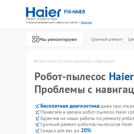
FIX-HAIER
Ремонт устройств Haier
Специализированный cервисный центр г.
Нальчик
Мы ремонтируем
Срочный ремонт
Це
ов Haier в Нальчике
Робот-пылесос Haier проблемы с навигацией
Робот-пылесос
Haier
Проблемы с навига
Бесплатная диагностика
даже при отказ
Привезем и увезем робот-пылесос Haier с
Гарантия на наши работы по ремонту робо
Срочный ремонт роботов-пылесосов Haier 
20%
Скидка для вас до
Ремонт стиральных машин Haier
Ремонт водонагревателей Haier
Ремонт духовых шкафов Haier
Ремонт сушильных машин Haier
Ремонт варочных панелей Haier
Ремонт морозильных камер Haier
Ремонт посудомоечных машин Haier
Ремонт парогенераторов Haier
Ремонт микроволновых печей Haier
Ремонт сушильных автоматов Haier