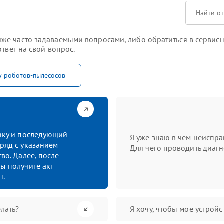
е часто задаваемыми вопросами, либо обратиться в сервисны
твет на свой вопрос.
у роботов-пылесосов
тику и последующий
Я уже знаю в чем неиспра
ряд с указанием
Для чего проводить диагн
во. Далее, после
ы получите акт
н.
лать?
Я хочу, чтобы мое устрой