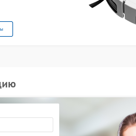
ны
цию