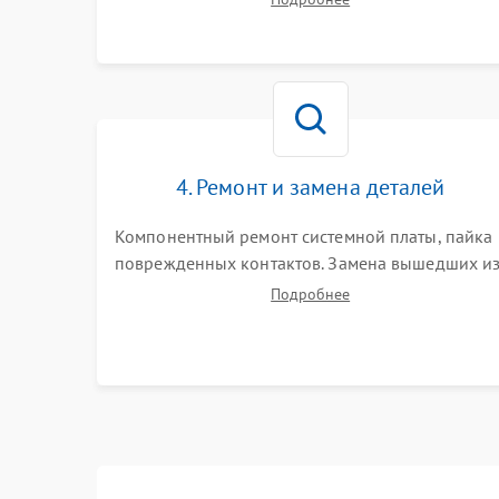
базовой станции зарядки. Оценка работы
лидара, бампера и датчиков падения для
локализации неисправности.
4. Ремонт и замена деталей
Компонентный ремонт системной платы, пайка
поврежденных контактов. Замена вышедших и
строя двигателей, изношенного аккумулятора,
Подробнее
неисправного лидара или помпы подачи воды.
Восстановление шлейфов и устранение
последствий попадания влаги.