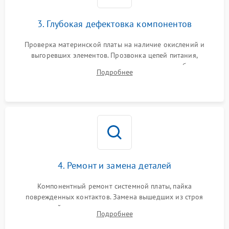
3. Глубокая дефектовка компонентов
Проверка материнской платы на наличие окислений и
выгоревших элементов. Прозвонка цепей питания,
тестирование приводных моторов колес и турбины
Подробнее
всасывания. Оценка состояния оптических и инфракрасных
датчиков, а также механизма лазерного дальномера.
4. Ремонт и замена деталей
Компонентный ремонт системной платы, пайка
поврежденных контактов. Замена вышедших из строя
двигателей, изношенного аккумулятора, неисправного
Подробнее
лидара или помпы подачи воды. Восстановление шлейфов и