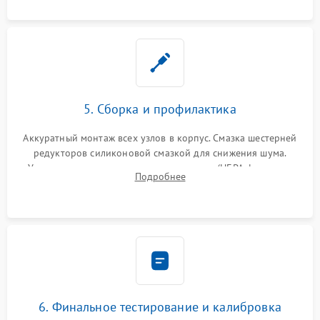
устранение последствий попадания влаги.
5. Сборка и профилактика
Аккуратный монтаж всех узлов в корпус. Смазка шестерней
редукторов силиконовой смазкой для снижения шума.
Установка новых расходных материалов (HEPA-фильтров,
Подробнее
микрофибры, щеток). Надежная фиксация разъемов и
проверка герметичности водяного контура.
6. Финальное тестирование и калибровка