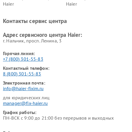
Haier
Haier
Ремонт варочных панелей
Ремонт морозильных камер
Haier
Haier
Контакты сервис центра
Ремонт роботов-пылесосов
Ремонт посудомоечных
Haier
машин Haier
Адрес сервисного центра Haier:
г. Нальчик, просп. Ленина, 3
Горячая линия:
+7 (800) 301-55-83
Контактный телефон:
8 (800) 301-55-83
Электронная почта:
info@haier-fixim.ru
для юридических лиц
manager@fix-haier.ru
График работы:
ПН-ВСК с 9:00 до 21:00 без перерывов и выходных