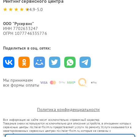
Рейтинг сервисного центра
4.9-5.0
ООО "Русервис"
ИНН 7702633247
ОГРН 1077746335776
Поделиться в соц. сетях:
Мы принимаем
все формы оплаты
Политика конфиденциальности
Вся информация на сайте носит исключительно справочный характер.
Товарные знаки используются исключительно для описания устройств, в отношении которых
сервисные центры nlc.haier-fixim.ru предоставляют услуги по ремонту. Услуги оказываются в
неавторизованных сервисных центрах nlc.haier-fixim.ru, которые не связаны с
правообладателями товарных знаков или их официальными представителями.