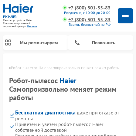
+7 (800) 301-55-83
Ежедневно, с 10:00 до 20:00
FIX-HAIER
+7 (800) 301-55-83
Ремонт устройств Haier
Специализированный
Звонок бесплатный по РФ
cервисный центр г.
Нальчик
Мы ремонтируем
Позвонить
ьчике
Робот-пылесос Haier самопроизвольно меняет режим работы
Робот-пылесос
Haier
Самопроизвольно меняет режим
работы
Бесплатная диагностика
даже при отказе от
ремонта
Привезем и увезем робот-пылесос Haier
Ремонт стиральных машин Haier
Ремонт варочных панелей Haier
Ремонт посудомоечных машин Haier
Ремонт сушильных машин Haier
Ремонт морозильных камер Haier
Ремонт микроволновых печей Haier
Ремонт сушильных автоматов Haier
собственной доставкой
Гарантия на наши работы по ремонту роботов-