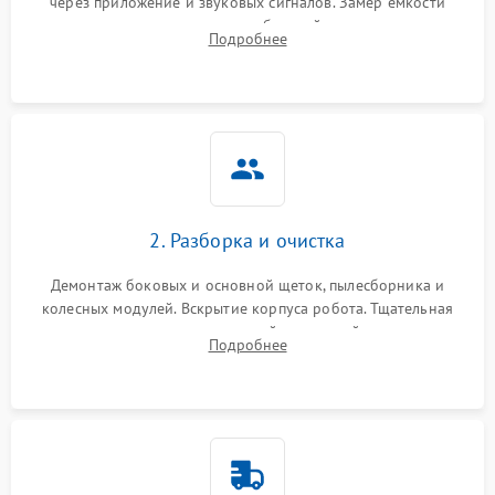
через приложение и звуковых сигналов. Замер емкости
аккумулятора и тестирование базовой станции зарядки.
Подробнее
Оценка работы лидара, бампера и датчиков падения для
локализации неисправности.
2. Разборка и очистка
Демонтаж боковых и основной щеток, пылесборника и
колесных модулей. Вскрытие корпуса робота. Тщательная
очистка внутренних полостей, шестерней и плат от
Подробнее
скопившейся пыли, волос и шерсти животных с
использованием сжатого воздуха и щеток.