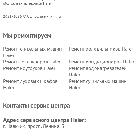
обслуживанию техники Haier
2021-2026 © СЦ nlc.haier-fixim.ru
Мы ремонтируем
Ремонт стиральных машин
Ремонт холодильников Haier
Haier
Ремонт телевизоров Haier
Ремонт кондиционеров Haier
Ремонт ноутбуков Haier
Ремонт водонагревателей
Haier
Ремонт духовых шкафов
Ремонт сушильных машин
Haier
Haier
Ремонт варочных панелей
Ремонт морозильных камер
Haier
Haier
Контакты сервис центра
Ремонт роботов-пылесосов
Ремонт посудомоечных
Haier
машин Haier
Адрес сервисного центра Haier:
г. Нальчик, просп. Ленина, 3