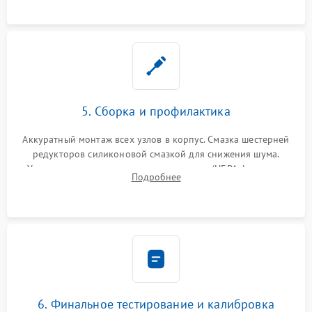
устранение последствий попадания влаги.
5. Сборка и профилактика
Аккуратный монтаж всех узлов в корпус. Смазка шестерней
редукторов силиконовой смазкой для снижения шума.
Установка новых расходных материалов (HEPA-фильтров,
Подробнее
микрофибры, щеток). Надежная фиксация разъемов и
проверка герметичности водяного контура.
6. Финальное тестирование и калибровка