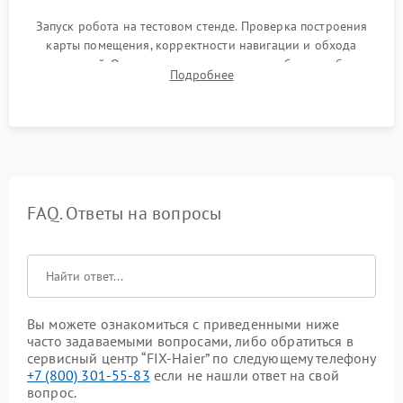
Запуск робота на тестовом стенде. Проверка построения
карты помещения, корректности навигации и обхода
препятствий. Оценка силы всасывания и работы турбины.
Подробнее
Тестирование автоматического возврата на док-станцию и
процесса зарядки.
FAQ. Ответы на вопросы
Вы можете ознакомиться с приведенными ниже
часто задаваемыми вопросами, либо обратиться в
сервисный центр “FIX-Haier” по следующему телефону
+7 (800) 301-55-83
если не нашли ответ на свой
вопрос.