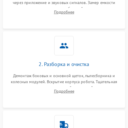
через приложение и звуковых сигналов. Замер емкости
аккумулятора и тестирование базовой станции зарядки.
Подробнее
Оценка работы лидара, бампера и датчиков падения для
локализации неисправности.
2. Разборка и очистка
Демонтаж боковых и основной щеток, пылесборника и
колесных модулей. Вскрытие корпуса робота. Тщательная
очистка внутренних полостей, шестерней и плат от
Подробнее
скопившейся пыли, волос и шерсти животных с
использованием сжатого воздуха и щеток.