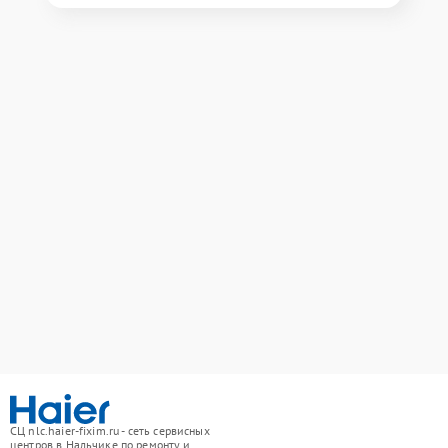
СЦ nlc.haier-fixim.ru - сеть сервисных
центров в Нальчике по ремонту и