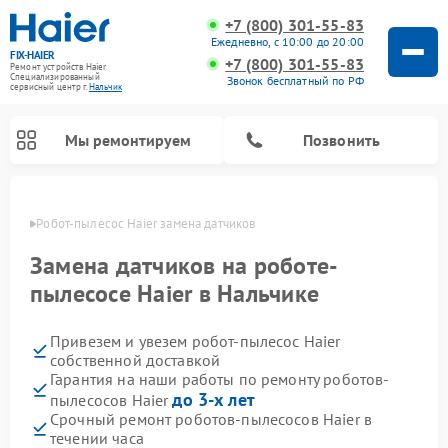
+7 (800) 301-55-83
Ежедневно, с 10:00 до 20:00
FIX-HAIER
+7 (800) 301-55-83
Ремонт устройств Haier
Специализированный
Звонок бесплатный по РФ
cервисный центр г.
Нальчик
Мы ремонтируем
Позвонить
ьчике
Робот-пылесос Haier замена датчиков
Замена датчиков на роботе-
пылесосе Haier в Нальчике
Привезем и увезем робот-пылесос Haier
собственной доставкой
Гарантия на наши работы по ремонту роботов-
до 3-х лет
пылесосов Haier
Ремонт стиральных машин Haier
Ремонт варочных панелей Haier
Ремонт посудомоечных машин Haier
Ремонт сушильных машин Haier
Ремонт морозильных камер Haier
Ремонт микроволновых печей Haier
Ремонт сушильных автоматов Haier
Срочный ремонт роботов-пылесосов Haier в
течении часа