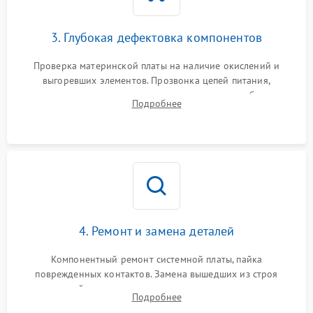
3. Глубокая дефектовка компонентов
Проверка материнской платы на наличие окислений и
выгоревших элементов. Прозвонка цепей питания,
тестирование приводных моторов колес и турбины
Подробнее
всасывания. Оценка состояния оптических и инфракрасных
датчиков, а также механизма лазерного дальномера.
4. Ремонт и замена деталей
Компонентный ремонт системной платы, пайка
поврежденных контактов. Замена вышедших из строя
двигателей, изношенного аккумулятора, неисправного
Подробнее
лидара или помпы подачи воды. Восстановление шлейфов и