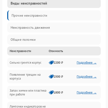
Виды неисправностей
Прочие неисправности
Неисправность движения
Общие поломки
Неисправности
Стоимость
Неисправность датчиков
Сильно греется корпус
2200 ₽
Подробнее →
Неисправность программного обеспечения
Появление трещин на
Проблемы с сигналом
2500 ₽
Подробнее →
корпуса
Неисправность резервуаров и систем подачи воды
Запах химии или пластика
1800 ₽
Подробнее →
при работе
Проблемы с механикой
Лампочки индикаторов не