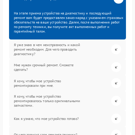
На этапе приема устройства на диагностику и последующий
ремонт вам будет предоставлен заказ-наряд с указанием страховых
обязательств на ваше устройство. Далее, после выполнения работ
по ремонту техники, вы получите акт выполненных работ и
гарантийный талон.
Я уже знаю в чем неисправность и какой
ремонт необходим. Для чего проводить
диагностику?
Мне нужен срочный ремонт. Сможете
сделать?
Я хочу, чтобы мое устройство
ремонтировали при мне.
Я хочу, чтобы мое устройство
ремонтировалось только оригинальными
запчастями.
Как я узнаю, что мое устройство готово?
От чего зависит срок ремонта техники?