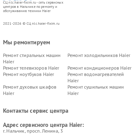
СЦ nlc.haier-fixim.ru - сеть сервисных
центров в Нальчике по ремонту и
обслуживанию техники Haier
2021-2026 © СЦ nlc.haier-fixim.ru
Мы ремонтируем
Ремонт стиральных машин
Ремонт холодильников Haier
Haier
Ремонт телевизоров Haier
Ремонт кондиционеров Haier
Ремонт ноутбуков Haier
Ремонт водонагревателей
Haier
Ремонт духовых шкафов
Ремонт сушильных машин
Haier
Haier
Ремонт варочных панелей
Ремонт морозильных камер
Haier
Haier
Контакты сервис центра
Ремонт роботов-пылесосов
Ремонт посудомоечных
Haier
машин Haier
Адрес сервисного центра Haier:
г. Нальчик, просп. Ленина, 3