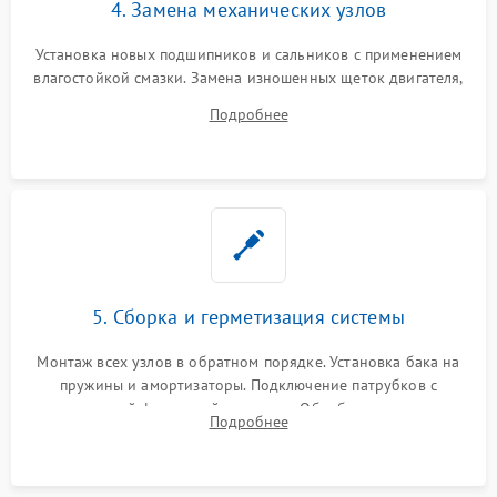
4. Замена механических узлов
Установка новых подшипников и сальников с применением
влагостойкой смазки. Замена изношенных щеток двигателя,
порванного ремня привода, неисправного сливного насоса
Подробнее
или поврежденной резиновой манжеты.
5. Сборка и герметизация системы
Монтаж всех узлов в обратном порядке. Установка бака на
пружины и амортизаторы. Подключение патрубков с
надежной фиксацией хомутами. Обработка стыков
Подробнее
герметиком для предотвращения возможных протечек воды.