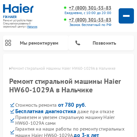
+7 (800) 301-55-83
Ежедневно, с 10:00 до 20:00
FIX-HAIER
+7 (800) 301-55-83
Ремонт устройств Haier
Специализированный
Звонок бесплатный по РФ
cервисный центр г.
Нальчик
Мы ремонтируем
Позвонить
ьчике
Ремонт стиральной машины Haier HW60-1029A в Нальчике
Ремонт стиральной машины Haier
HW60-1029A в Нальчике
от 780 руб.
Стоимость ремонта
Бесплатная диагностика
даже при отказе
Привезем и увезем стиральную машину Haier
HW60-1029A сами
Ремонт сушильных машин Haier
Ремонт морозильных камер Haier
Ремонт посудомоечных машин Haier
Ремонт варочных панелей Haier
Ремонт роботов-пылесосов Haier
Ремонт микроволновых печей Haier
Ремонт сушильных автоматов Haier
Гарантия на наши работы по ремонту стиральных
до 3-х лет
машин Haier HW60-1029A