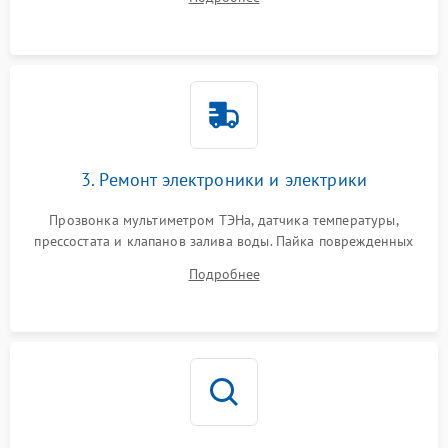
крестовины на износ, а манжеты люка на разрывы.
3. Ремонт электроники и электрики
Прозвонка мультиметром ТЭНа, датчика температуры,
прессостата и клапанов залива воды. Пайка поврежденных
дорожек или замена симисторов на плате управления.
Подробнее
Восстановление целостности проводки и контактов.