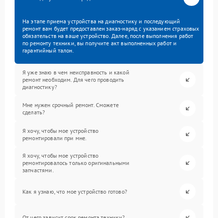
На этапе приема устройства на диагностику и последующий
ремонт вам будет предоставлен заказ-наряд с указанием страховых
обязательств на ваше устройство. Далее, после выполнения работ
по ремонту техники, вы получите акт выполненных работ и
гарантийный талон.
Я уже знаю в чем неисправность и какой
ремонт необходим. Для чего проводить
диагностику?
Мне нужен срочный ремонт. Сможете
сделать?
Я хочу, чтобы мое устройство
ремонтировали при мне.
Я хочу, чтобы мое устройство
ремонтировалось только оригинальными
запчастями.
Как я узнаю, что мое устройство готово?
От чего зависит срок ремонта техники?