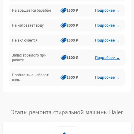
Не вращается барабан
1500 ₽
Подробнее →
Слив
Не нагревает воду
2000 ₽
Подробнее →
Программное обеспечение
Не включается
1500 ₽
Подробнее →
Запах горелого при
1800 ₽
Подробнее →
работе
Проблемы с набором
2500 ₽
Подробнее →
воды
Замена ТЭНа
2200 ₽
Подробнее →
Замена платы управления
2200 ₽
Подробнее →
Этапы ремонта стиральной машины Haier