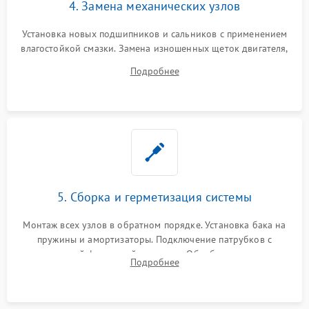
4. Замена механических узлов
Установка новых подшипников и сальников с применением
влагостойкой смазки. Замена изношенных щеток двигателя,
порванного ремня привода, неисправного сливного насоса
Подробнее
или поврежденной резиновой манжеты.
5. Сборка и герметизация системы
Монтаж всех узлов в обратном порядке. Установка бака на
пружины и амортизаторы. Подключение патрубков с
надежной фиксацией хомутами. Обработка стыков
Подробнее
герметиком для предотвращения возможных протечек воды.