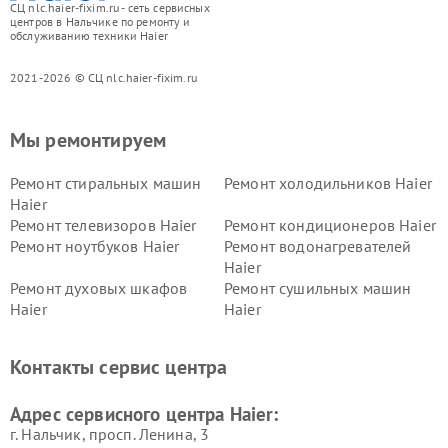
СЦ nlc.haier-fixim.ru - сеть сервисных
центров в Нальчике по ремонту и
обслуживанию техники Haier
2021-2026 © СЦ nlc.haier-fixim.ru
Мы ремонтируем
Ремонт стиральных машин
Ремонт холодильников Haier
Haier
Ремонт телевизоров Haier
Ремонт кондиционеров Haier
Ремонт ноутбуков Haier
Ремонт водонагревателей
Haier
Ремонт духовых шкафов
Ремонт сушильных машин
Haier
Haier
Ремонт варочных панелей
Ремонт морозильных камер
Haier
Haier
Контакты сервис центра
Ремонт роботов-пылесосов
Ремонт посудомоечных
Haier
машин Haier
Адрес сервисного центра Haier:
г. Нальчик, просп. Ленина, 3