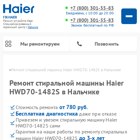
+7 (800) 301-55-83
Ежедневно, с 10:00 до 20:00
FIX-HAIER
+7 (800) 301-55-83
Ремонт устройств Haier
Специализированный
Звонок бесплатный по РФ
cервисный центр г.
Нальчик
Мы ремонтируем
Позвонить
ьчике
Ремонт стиральной машины Haier HWD70-1482S в Нальчике
Ремонт стиральной машины Haier
HWD70-1482S в Нальчике
от 780 руб.
Стоимость ремонта
Бесплатная диагностика
даже при отказе
Привезем и увезем стиральную машину Haier
HWD70-1482S сами
Ремонт сушильных машин Haier
Ремонт морозильных камер Haier
Ремонт посудомоечных машин Haier
Ремонт варочных панелей Haier
Ремонт роботов-пылесосов Haier
Ремонт микроволновых печей Haier
Ремонт сушильных автоматов Haier
Гарантия на наши работы по ремонту стиральных
до 3-х лет
машин Haier HWD70-1482S