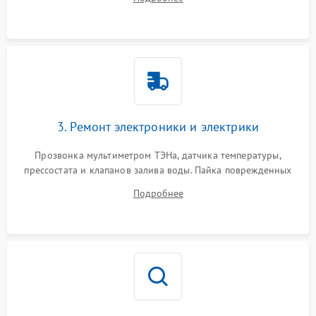
крестовины на износ, а манжеты люка на разрывы.
3. Ремонт электроники и электрики
Прозвонка мультиметром ТЭНа, датчика температуры,
прессостата и клапанов залива воды. Пайка поврежденных
дорожек или замена симисторов на плате управления.
Подробнее
Восстановление целостности проводки и контактов.