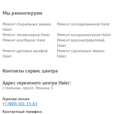
Мы ремонтируем
Ремонт стиральных машин
Ремонт холодильников Haier
Haier
Ремонт телевизоров Haier
Ремонт кондиционеров Haier
Ремонт ноутбуков Haier
Ремонт водонагревателей
Haier
Ремонт духовых шкафов
Ремонт сушильных машин
Haier
Haier
Ремонт варочных панелей
Ремонт морозильных камер
Haier
Haier
Контакты сервис центра
Ремонт роботов-пылесосов
Ремонт посудомоечных
Haier
машин Haier
Адрес сервисного центра Haier:
г. Нальчик, просп. Ленина, 3
Горячая линия:
+7 (800) 301-55-83
Контактный телефон: