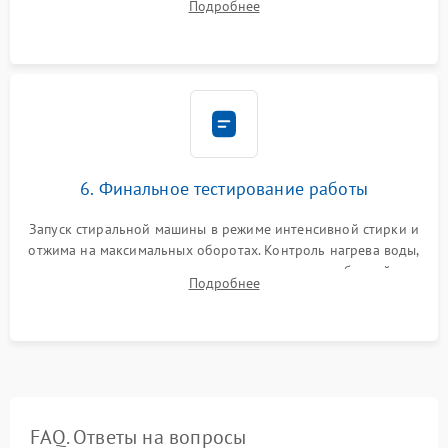
Подробнее
герметиком для предотвращения возможных протечек воды.
6. Финальное тестирование работы
Запуск стиральной машины в режиме интенсивной стирки и
отжима на максимальных оборотах. Контроль нагрева воды,
корректности слива, отсутствия излишних вибраций,
Подробнее
посторонних стуков и протечек под корпусом.
FAQ. Ответы на вопросы