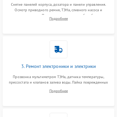
Снятие панелей корпуса, дозатора и панели управления.
Осмотр приводного ремня, ТЭНа, сливного насоса и
амортизаторов. Проверка подшипников барабана и
Подробнее
крестовины на износ, а манжеты люка на разрывы.
3. Ремонт электроники и электрики
Прозвонка мультиметром ТЭНа, датчика температуры,
прессостата и клапанов залива воды. Пайка поврежденных
дорожек или замена симисторов на плате управления.
Подробнее
Восстановление целостности проводки и контактов.