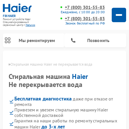
+7 (800) 301-55-83
Ежедневно, с 10:00 до 20:00
FIX-HAIER
+7 (800) 301-55-83
Ремонт устройств Haier
Специализированный
Звонок бесплатный по РФ
cервисный центр г.
Нальчик
Мы ремонтируем
Позвонить
ьчике
Стиральная машина Haier не перекрывается вода
Стиральная машина
Haier
Не перекрывается вода
Бесплатная диагностика
даже при отказе от
ремонта
Привезем и увезем стиральную машину Haier
собственной доставкой
Ремонт сушильных машин Haier
Ремонт морозильных камер Haier
Ремонт посудомоечных машин Haier
Ремонт варочных панелей Haier
Ремонт роботов-пылесосов Haier
Ремонт микроволновых печей Haier
Ремонт сушильных автоматов Haier
Гарантия на наши работы по ремонту стиральных
до 3-х лет
машин Haier