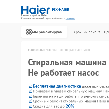
FIX-HAIER
Ремонт устройств Haier
Специализированный cервисный центр г.
Нальчик
Мы ремонтируем
Срочный ремонт
Це
ин Haier в Нальчике
Стиральная машина Haier не работает насос
Стиральная машина
Не работает насос
Бесплатная диагностика
даже при отказ
Привезем и увезем стиральную машину Hai
Гарантия на наши работы по ремонту стир
Срочный ремонт стиральных машин Haier в
20%
Скидка для вас до
Ремонт водонагревателей Haier
Ремонт духовых шкафов Haier
Ремонт сушильных машин Haier
Ремонт варочных панелей Haier
Ремонт морозильных камер Haier
Ремонт роботов-пылесосов Haier
Ремонт посудомоечных машин Haier
Ремонт парогенераторов Haier
Ремонт микроволновых печей Haier
Ремонт сушильных автоматов Haier