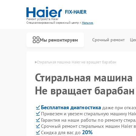
FIX-HAIER
Ремонт устройств Haier
Специализированный cервисный центр г.
Нальчик
Мы ремонтируем
Срочный ремонт
Це
ин Haier в Нальчике
Стиральная машина Haier не вращает барабан
Стиральная машина
Не вращает барабан
Бесплатная диагностика
даже при отказ
Привезем и увезем стиральную машину Hai
Гарантия на наши работы по ремонту стир
Срочный ремонт стиральных машин Haier в
20%
Скидка для вас до
Ремонт водонагревателей Haier
Ремонт духовых шкафов Haier
Ремонт сушильных машин Haier
Ремонт варочных панелей Haier
Ремонт морозильных камер Haier
Ремонт роботов-пылесосов Haier
Ремонт посудомоечных машин Haier
Ремонт парогенераторов Haier
Ремонт микроволновых печей Haier
Ремонт сушильных автоматов Haier