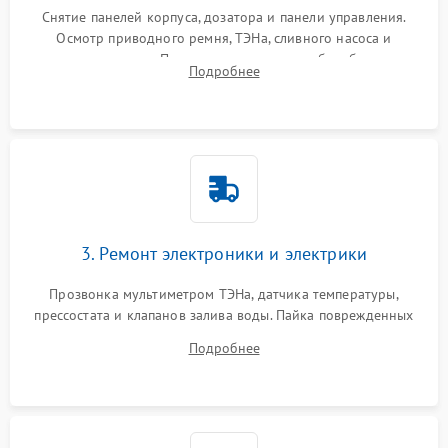
Снятие панелей корпуса, дозатора и панели управления.
Осмотр приводного ремня, ТЭНа, сливного насоса и
амортизаторов. Проверка подшипников барабана и
Подробнее
крестовины на износ, а манжеты люка на разрывы.
3. Ремонт электроники и электрики
Прозвонка мультиметром ТЭНа, датчика температуры,
прессостата и клапанов залива воды. Пайка поврежденных
дорожек или замена симисторов на плате управления.
Подробнее
Восстановление целостности проводки и контактов.