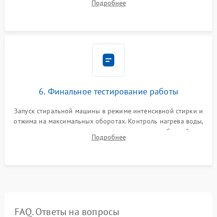
Подробнее
герметиком для предотвращения возможных протечек воды.
6. Финальное тестирование работы
Запуск стиральной машины в режиме интенсивной стирки и
отжима на максимальных оборотах. Контроль нагрева воды,
корректности слива, отсутствия излишних вибраций,
Подробнее
посторонних стуков и протечек под корпусом.
FAQ. Ответы на вопросы