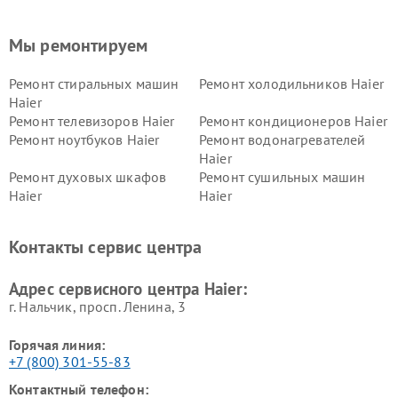
Мы ремонтируем
Ремонт стиральных машин
Ремонт холодильников Haier
Haier
Ремонт телевизоров Haier
Ремонт кондиционеров Haier
Ремонт ноутбуков Haier
Ремонт водонагревателей
Haier
Ремонт духовых шкафов
Ремонт сушильных машин
Haier
Haier
Ремонт варочных панелей
Ремонт морозильных камер
Haier
Haier
Контакты сервис центра
Ремонт роботов-пылесосов
Ремонт посудомоечных
Haier
машин Haier
Адрес сервисного центра Haier:
г. Нальчик, просп. Ленина, 3
Горячая линия:
+7 (800) 301-55-83
Контактный телефон: