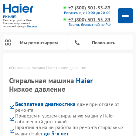
+7 (800) 301-55-83
Ежедневно, с 10:00 до 20:00
FIX-HAIER
+7 (800) 301-55-83
Ремонт устройств Haier
Специализированный
Звонок бесплатный по РФ
cервисный центр г.
Нальчик
Мы ремонтируем
Позвонить
ьчике
Стиральная машина Haier низкое давление
Стиральная машина
Haier
Низкое давление
Бесплатная диагностика
даже при отказе от
ремонта
Привезем и увезем стиральную машину Haier
собственной доставкой
Ремонт сушильных машин Haier
Ремонт морозильных камер Haier
Ремонт посудомоечных машин Haier
Ремонт варочных панелей Haier
Ремонт роботов-пылесосов Haier
Ремонт микроволновых печей Haier
Ремонт сушильных автоматов Haier
Гарантия на наши работы по ремонту стиральных
до 3-х лет
машин Haier