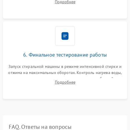
Подробнее
герметиком для предотвращения возможных протечек воды.
6. Финальное тестирование работы
Запуск стиральной машины в режиме интенсивной стирки и
отжима на максимальных оборотах. Контроль нагрева воды,
корректности слива, отсутствия излишних вибраций,
Подробнее
посторонних стуков и протечек под корпусом.
FAQ. Ответы на вопросы