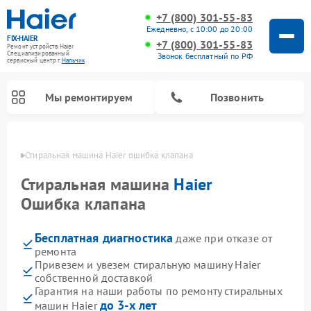
+7 (800) 301-55-83
Ежедневно, с 10:00 до 20:00
FIX-HAIER
+7 (800) 301-55-83
Ремонт устройств Haier
Специализированный
Звонок бесплатный по РФ
cервисный центр г.
Нальчик
Мы ремонтируем
Позвонить
ьчике
Стиральная машина Haier ошибка клапана
Стиральная машина
Haier
Ошибка клапана
Бесплатная диагностика
даже при отказе от
ремонта
Привезем и увезем стиральную машину Haier
собственной доставкой
Ремонт сушильных машин Haier
Ремонт морозильных камер Haier
Ремонт посудомоечных машин Haier
Ремонт варочных панелей Haier
Ремонт роботов-пылесосов Haier
Ремонт микроволновых печей Haier
Ремонт сушильных автоматов Haier
Гарантия на наши работы по ремонту стиральных
до 3-х лет
машин Haier