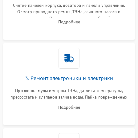
Снятие панелей корпуса, дозатора и панели управления.
Осмотр приводного ремня, ТЭНа, сливного насоса и
амортизаторов. Проверка подшипников барабана и
Подробнее
крестовины на износ, а манжеты люка на разрывы.
3. Ремонт электроники и электрики
Прозвонка мультиметром ТЭНа, датчика температуры,
прессостата и клапанов залива воды. Пайка поврежденных
дорожек или замена симисторов на плате управления.
Подробнее
Восстановление целостности проводки и контактов.