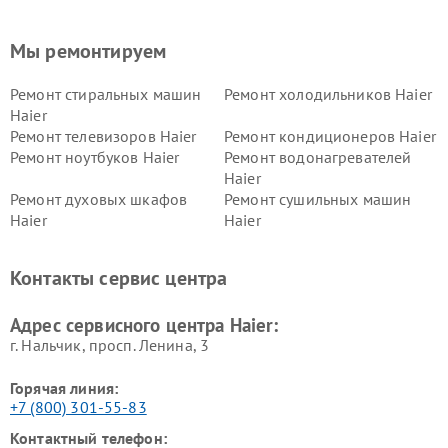
Мы ремонтируем
Ремонт стиральных машин
Ремонт холодильников Haier
Haier
Ремонт телевизоров Haier
Ремонт кондиционеров Haier
Ремонт ноутбуков Haier
Ремонт водонагревателей
Haier
Ремонт духовых шкафов
Ремонт сушильных машин
Haier
Haier
Ремонт варочных панелей
Ремонт морозильных камер
Haier
Haier
Контакты сервис центра
Ремонт роботов-пылесосов
Ремонт посудомоечных
Haier
машин Haier
Адрес сервисного центра Haier:
г. Нальчик, просп. Ленина, 3
Горячая линия:
+7 (800) 301-55-83
Контактный телефон: