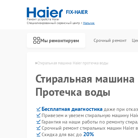
FIX-HAIER
Ремонт устройств Haier
Специализированный cервисный центр г.
Нальчик
Мы ремонтируем
Срочный ремонт
Це
ин Haier в Нальчике
Стиральная машина Haier протечка воды
Стиральная машина
Протечка воды
Бесплатная диагностика
даже при отказ
Привезем и увезем стиральную машину Hai
Гарантия на наши работы по ремонту стир
Срочный ремонт стиральных машин Haier в
20%
Скидка для вас до
Ремонт водонагревателей Haier
Ремонт духовых шкафов Haier
Ремонт сушильных машин Haier
Ремонт варочных панелей Haier
Ремонт морозильных камер Haier
Ремонт роботов-пылесосов Haier
Ремонт посудомоечных машин Haier
Ремонт парогенераторов Haier
Ремонт микроволновых печей Haier
Ремонт сушильных автоматов Haier