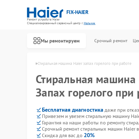
FIX-HAIER
Ремонт устройств Haier
Специализированный cервисный центр г.
Нальчик
Мы ремонтируем
Срочный ремонт
Це
ин Haier в Нальчике
Стиральная машина Haier запах горелого при работе
Стиральная машина
Запах горелого при 
Бесплатная диагностика
даже при отказ
Привезем и увезем стиральную машину Hai
Гарантия на наши работы по ремонту стир
Срочный ремонт стиральных машин Haier в
20%
Скидка для вас до
Ремонт водонагревателей Haier
Ремонт духовых шкафов Haier
Ремонт сушильных машин Haier
Ремонт варочных панелей Haier
Ремонт морозильных камер Haier
Ремонт роботов-пылесосов Haier
Ремонт посудомоечных машин Haier
Ремонт парогенераторов Haier
Ремонт микроволновых печей Haier
Ремонт сушильных автоматов Haier