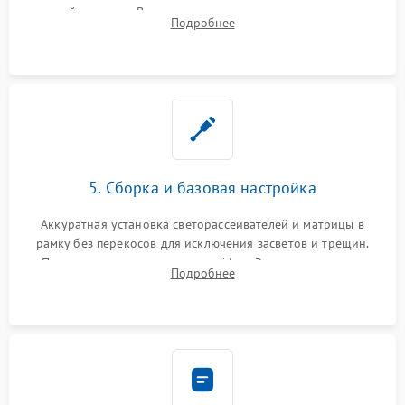
хрупкой матрицы. Восстановление поврежденных дорожек,
Подробнее
прошивка микросхем памяти EEPROM
5. Сборка и базовая настройка
Аккуратная установка светорассеивателей и матрицы в
рамку без перекосов для исключения засветов и трещин.
Подключение внутренних шлейфов. Закрытие корпуса.
Подробнее
Сброс настроек и обновление программного обеспечения.