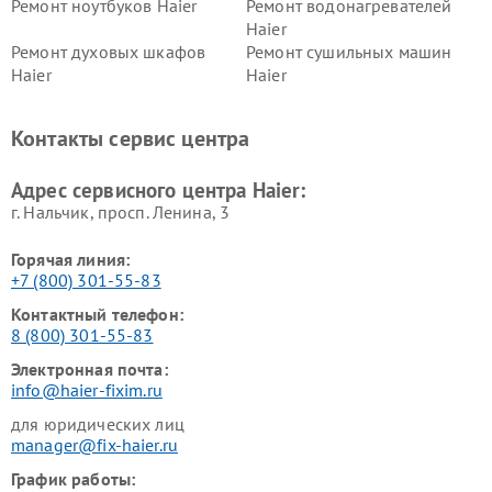
Ремонт ноутбуков Haier
Ремонт водонагревателей
Haier
Ремонт духовых шкафов
Ремонт сушильных машин
Haier
Haier
Ремонт варочных панелей
Ремонт морозильных камер
Haier
Haier
Контакты сервис центра
Ремонт роботов-пылесосов
Ремонт посудомоечных
Haier
машин Haier
Адрес сервисного центра Haier:
г. Нальчик, просп. Ленина, 3
Горячая линия:
+7 (800) 301-55-83
Контактный телефон:
8 (800) 301-55-83
Электронная почта:
info@haier-fixim.ru
для юридических лиц
manager@fix-haier.ru
График работы: