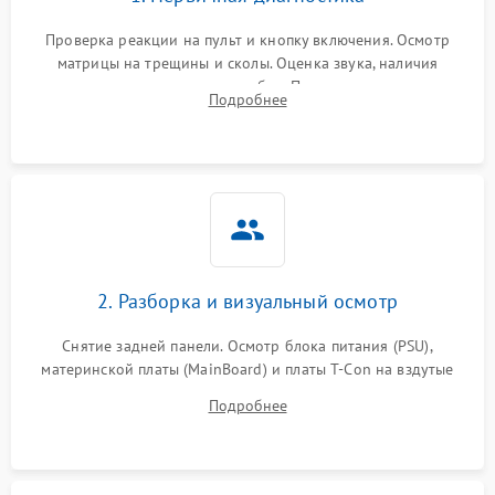
Проверка реакции на пульт и кнопку включения. Осмотр
матрицы на трещины и сколы. Оценка звука, наличия
подсветки и индикаторов ошибок. Подключение тестовых
Подробнее
источников сигнала для выявления симптомов поломки.
2. Разборка и визуальный осмотр
Снятие задней панели. Осмотр блока питания (PSU),
материнской платы (MainBoard) и платы T-Con на вздутые
конденсаторы, прогары, окисления и микротрещины.
Подробнее
Проверка надежности фиксации и целостности шлейфов.