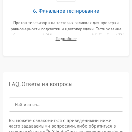
6. Финальное тестирование
Прогон телевизора на тестовых заливках для проверки
равномерности подсветки и цветопередачи. Тестирование
работы разъемов HDMI, динамиков, модуля Wi-Fi и Smart TV
Подробнее
в рабочем режиме в течение нескольких часов.
FAQ. Ответы на вопросы
Вы можете ознакомиться с приведенными ниже
часто задаваемыми вопросами, либо обратиться в
сервисный центр “FIX-Haier” по следующему телефону