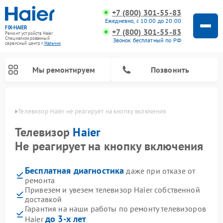
+7 (800) 301-55-83
Ежедневно, с 10:00 до 20:00
FIX-HAIER
+7 (800) 301-55-83
Ремонт устройств Haier
Специализированный
Звонок бесплатный по РФ
cервисный центр г.
Нальчик
Мы ремонтируем
Позвонить
ьчике
Телевизор Haier не реагирует на кнопку включения
Телевизор
Haier
Не реагирует на кнопку включения
Бесплатная диагностика
даже при отказе от
ремонта
Привезем и увезем телевизор Haier собственной
доставкой
Ремонт стиральных машин Haier
Ремонт сушильных машин Haier
Ремонт морозильных камер Haier
Ремонт посудомоечных машин Haier
Ремонт варочных панелей Haier
Ремонт роботов-пылесосов Haier
Ремонт микроволновых печей Haier
Ремонт сушильных автоматов Haier
Гарантия на наши работы по ремонту телевизоров
до 3-х лет
Haier