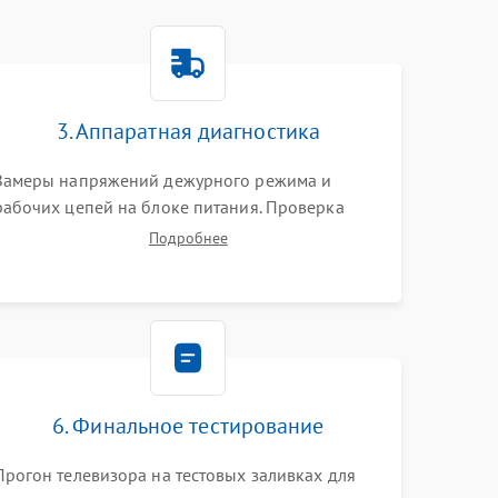
3. Аппаратная диагностика
Замеры напряжений дежурного режима и
рабочих цепей на блоке питания. Проверка
видеосигналов на плате T-Con с помощью
Подробнее
осциллографа. Тестирование LED-драйвера и
светодиодных планок подсветки мультиметром.
6. Финальное тестирование
Прогон телевизора на тестовых заливках для