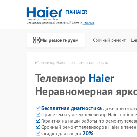
FIX-HAIER
Ремонт устройств Haier
Специализированный cервисный центр г.
Нальчик
Мы ремонтируем
Срочный ремонт
Це
ов Haier в Нальчике
Телевизор Haier неравномерная яркость
Телевизор
Haier
Неравномерная ярк
Бесплатная диагностика
даже при отказ
Привезем и увезем телевизор Haier собств
Гарантия на наши работы по ремонту телев
Срочный ремонт телевизоров Haier в течен
20%
Скидка для вас до
Ремонт стиральных машин Haier
Ремонт водонагревателей Haier
Ремонт духовых шкафов Haier
Ремонт сушильных машин Haier
Ремонт варочных панелей Haier
Ремонт морозильных камер Haier
Ремонт роботов-пылесосов Haier
Ремонт посудомоечных машин Haier
Ремонт парогенераторов Haier
Ремонт микроволновых печей Haier
Ремонт сушильных автоматов Haier