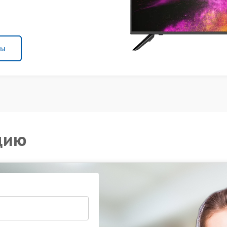
ны
цию