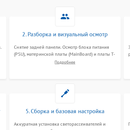
2. Разборка и визуальный осмотр
.
Снятие задней панели. Осмотр блока питания
(PSU), материнской платы (MainBoard) и платы T-
Con на вздутые конденсаторы, прогары,
Подробнее
окисления и микротрещины. Проверка
надежности фиксации и целостности шлейфов.
т
5. Сборка и базовая настройка
Аккуратная установка светорассеивателей и