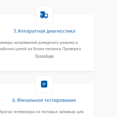
3. Аппаратная диагностика
Замеры напряжений дежурного режима и
рабочих цепей на блоке питания. Проверка
видеосигналов на плате T-Con с помощью
Подробнее
осциллографа. Тестирование LED-драйвера и
светодиодных планок подсветки мультиметром.
6. Финальное тестирование
Прогон телевизора на тестовых заливках для