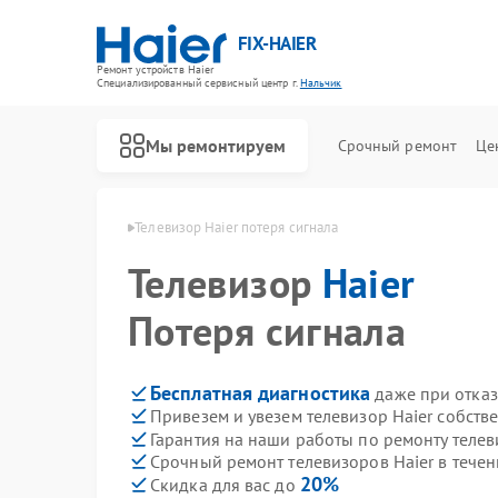
FIX-HAIER
Ремонт устройств Haier
Специализированный cервисный центр г.
Нальчик
Мы ремонтируем
Срочный ремонт
Це
ов Haier в Нальчике
Телевизор Haier потеря сигнала
Телевизор
Haier
Потеря сигнала
Бесплатная диагностика
даже при отказ
Привезем и увезем телевизор Haier собств
Гарантия на наши работы по ремонту телев
Срочный ремонт телевизоров Haier в течен
20%
Скидка для вас до
Ремонт стиральных машин Haier
Ремонт водонагревателей Haier
Ремонт духовых шкафов Haier
Ремонт сушильных машин Haier
Ремонт варочных панелей Haier
Ремонт морозильных камер Haier
Ремонт роботов-пылесосов Haier
Ремонт посудомоечных машин Haier
Ремонт парогенераторов Haier
Ремонт микроволновых печей Haier
Ремонт сушильных автоматов Haier