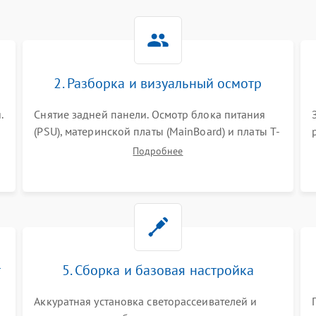
2. Разборка и визуальный осмотр
.
Снятие задней панели. Осмотр блока питания
(PSU), материнской платы (MainBoard) и платы T-
Con на вздутые конденсаторы, прогары,
Подробнее
окисления и микротрещины. Проверка
надежности фиксации и целостности шлейфов.
т
5. Сборка и базовая настройка
Аккуратная установка светорассеивателей и