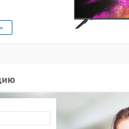
ны
цию