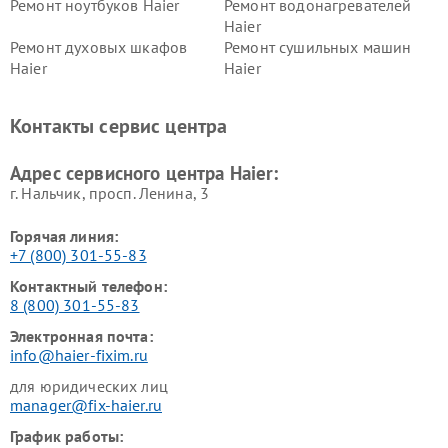
Ремонт ноутбуков Haier
Ремонт водонагревателей
Haier
Ремонт духовых шкафов
Ремонт сушильных машин
Haier
Haier
Ремонт варочных панелей
Ремонт морозильных камер
Haier
Haier
Контакты сервис центра
Ремонт роботов-пылесосов
Ремонт посудомоечных
Haier
машин Haier
Адрес сервисного центра Haier:
г. Нальчик, просп. Ленина, 3
Горячая линия:
+7 (800) 301-55-83
Контактный телефон:
8 (800) 301-55-83
Электронная почта:
info@haier-fixim.ru
для юридических лиц
manager@fix-haier.ru
График работы: