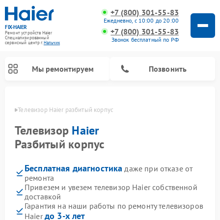
+7 (800) 301-55-83
Ежедневно, с 10:00 до 20:00
FIX-HAIER
+7 (800) 301-55-83
Ремонт устройств Haier
Специализированный
Звонок бесплатный по РФ
cервисный центр г.
Нальчик
Мы ремонтируем
Позвонить
ьчике
Телевизор Haier разбитый корпус
Телевизор
Haier
Разбитый корпус
Бесплатная диагностика
даже при отказе от
ремонта
Привезем и увезем телевизор Haier собственной
доставкой
Ремонт стиральных машин Haier
Ремонт сушильных машин Haier
Ремонт морозильных камер Haier
Ремонт посудомоечных машин Haier
Ремонт варочных панелей Haier
Ремонт роботов-пылесосов Haier
Ремонт микроволновых печей Haier
Ремонт сушильных автоматов Haier
Гарантия на наши работы по ремонту телевизоров
до 3-х лет
Haier