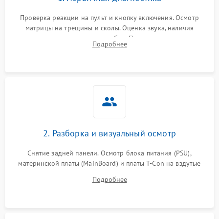
Проверка реакции на пульт и кнопку включения. Осмотр
матрицы на трещины и сколы. Оценка звука, наличия
подсветки и индикаторов ошибок. Подключение тестовых
Подробнее
источников сигнала для выявления симптомов поломки.
2. Разборка и визуальный осмотр
Снятие задней панели. Осмотр блока питания (PSU),
материнской платы (MainBoard) и платы T-Con на вздутые
конденсаторы, прогары, окисления и микротрещины.
Подробнее
Проверка надежности фиксации и целостности шлейфов.