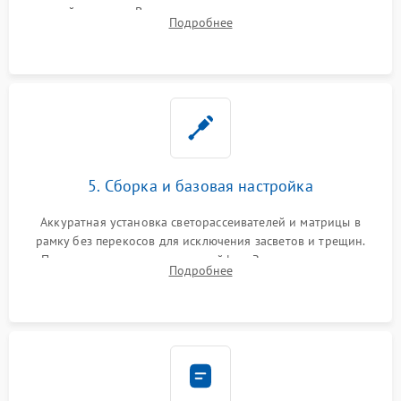
хрупкой матрицы. Восстановление поврежденных дорожек,
Подробнее
прошивка микросхем памяти EEPROM
5. Сборка и базовая настройка
Аккуратная установка светорассеивателей и матрицы в
рамку без перекосов для исключения засветов и трещин.
Подключение внутренних шлейфов. Закрытие корпуса.
Подробнее
Сброс настроек и обновление программного обеспечения.