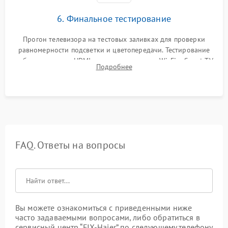
6. Финальное тестирование
Прогон телевизора на тестовых заливках для проверки
равномерности подсветки и цветопередачи. Тестирование
работы разъемов HDMI, динамиков, модуля Wi-Fi и Smart TV
Подробнее
в рабочем режиме в течение нескольких часов.
FAQ. Ответы на вопросы
Вы можете ознакомиться с приведенными ниже
часто задаваемыми вопросами, либо обратиться в
сервисный центр “FIX-Haier” по следующему телефону