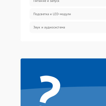
Питание и запуск
Подсветка и LED-модули
Звук и аудиосистема
Сигнал и приём каналов
Разъёмы и интерфейсы
?
Механические повреждения
Программное обеспечение
Корпус и механика