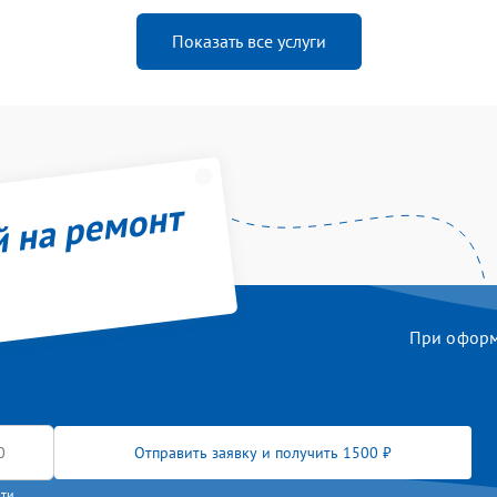
Показать все услуги
й на ремонт
При оформл
Отправить заявку и получить 1500 ₽
сти