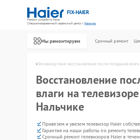
FIX-HAIER
Ремонт устройств Haier
Специализированный cервисный центр г.
Нальчик
Мы ремонтируем
Срочный ремонт
Це
ов Haier в Нальчике
Телевизор Haier восстановление после попадания влаги
Восстановление пос
влаги на телевизоре
Нальчике
Привезем и увезем телевизор Haier собств
Гарантия на наши работы по ремонту телев
Срочный ремонт телевизоров Haier в течен
Ремонт стиральных машин Haier
Ремонт водонагревателей Haier
Ремонт духовых шкафов Haier
Ремонт сушильных машин Haier
Ремонт варочных панелей Haier
Ремонт морозильных камер Haier
Ремонт роботов-пылесосов Haier
Ремонт посудомоечных машин Haier
Ремонт парогенераторов Haier
Ремонт микроволновых печей Haier
Ремонт сушильных автоматов Haier