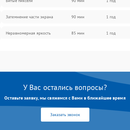
Битые пиксели
90 мин
1 год
Затемнение части экрана
90 мин
1 год
Неравномерная яркость
85 мин
1 год
Выгорание матрицы
90 мин
1 год
У Вас остались вопросы?
Оставьте заявку, мы свяжемся с Вами в ближайшее время
Заказать звонок