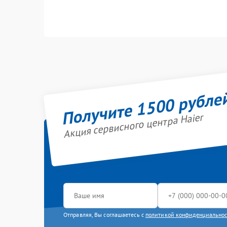
Получите 1500 рубле
Акция сервисного центра Haier
Отправляя, Вы соглашаетесь с
политикой конфиденциально