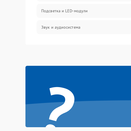
Подсветка и LED-модули
Звук и аудиосистема
Сигнал и приём каналов
Разъёмы и интерфейсы
?
Механические повреждения
Программное обеспечение
Корпус и механика
Пульт и управление