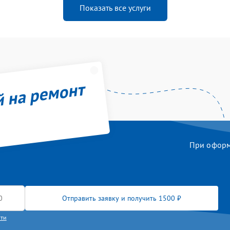
Показать все услуги
й на ремонт
При оформл
Отправить заявку и получить 1500 ₽
сти