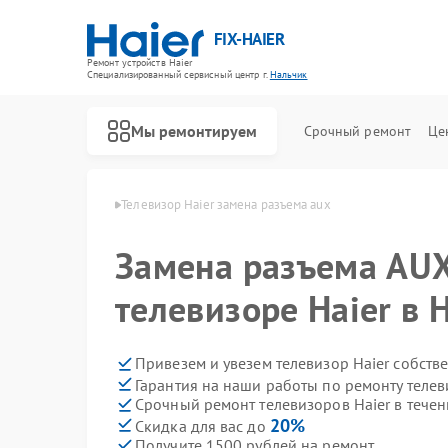
FIX-HAIER
Ремонт устройств Haier
Специализированный cервисный центр г.
Нальчик
Мы ремонтируем
Срочный ремонт
Це
ов Haier в Нальчике
Телевизор Haier замена разъема aux
Замена разъема AUX
телевизоре Haier в 
Привезем и увезем телевизор Haier собств
Гарантия на наши работы по ремонту телев
Срочный ремонт телевизоров Haier в течен
20%
Скидка для вас до
Получите 1500 рублей на ремонт
Ремонт стиральных машин Haier
Ремонт водонагревателей Haier
Ремонт духовых шкафов Haier
Ремонт сушильных машин Haier
Ремонт варочных панелей Haier
Ремонт морозильных камер Haier
Ремонт роботов-пылесосов Haier
Ремонт посудомоечных машин Haier
Ремонт парогенераторов Haier
Ремонт микроволновых печей Haier
Ремонт сушильных автоматов Haier