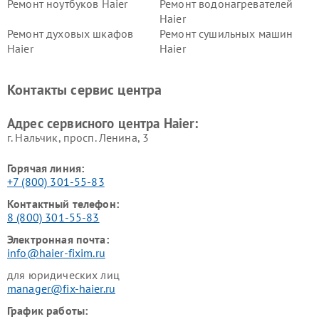
Ремонт ноутбуков Haier
Ремонт водонагревателей
Haier
Ремонт духовых шкафов
Ремонт сушильных машин
Haier
Haier
Ремонт варочных панелей
Ремонт морозильных камер
Haier
Haier
Контакты сервис центра
Ремонт роботов-пылесосов
Ремонт посудомоечных
Haier
машин Haier
Адрес сервисного центра Haier:
г. Нальчик, просп. Ленина, 3
Горячая линия:
+7 (800) 301-55-83
Контактный телефон:
8 (800) 301-55-83
Электронная почта:
info@haier-fixim.ru
для юридических лиц
manager@fix-haier.ru
График работы: