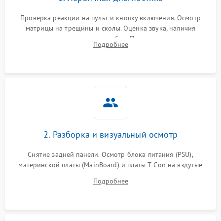
Проверка реакции на пульт и кнопку включения. Осмотр
матрицы на трещины и сколы. Оценка звука, наличия
подсветки и индикаторов ошибок. Подключение тестовых
Подробнее
источников сигнала для выявления симптомов поломки.
2. Разборка и визуальный осмотр
Снятие задней панели. Осмотр блока питания (PSU),
материнской платы (MainBoard) и платы T-Con на вздутые
конденсаторы, прогары, окисления и микротрещины.
Подробнее
Проверка надежности фиксации и целостности шлейфов.