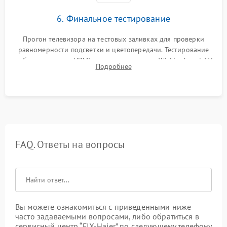
6. Финальное тестирование
Прогон телевизора на тестовых заливках для проверки
равномерности подсветки и цветопередачи. Тестирование
работы разъемов HDMI, динамиков, модуля Wi-Fi и Smart TV
Подробнее
в рабочем режиме в течение нескольких часов.
FAQ. Ответы на вопросы
Вы можете ознакомиться с приведенными ниже
часто задаваемыми вопросами, либо обратиться в
сервисный центр “FIX-Haier” по следующему телефону