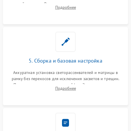
хрупкой матрицы. Восстановление поврежденных дорожек,
Подробнее
прошивка микросхем памяти EEPROM
5. Сборка и базовая настройка
Аккуратная установка светорассеивателей и матрицы в
рамку без перекосов для исключения засветов и трещин.
Подключение внутренних шлейфов. Закрытие корпуса.
Подробнее
Сброс настроек и обновление программного обеспечения.