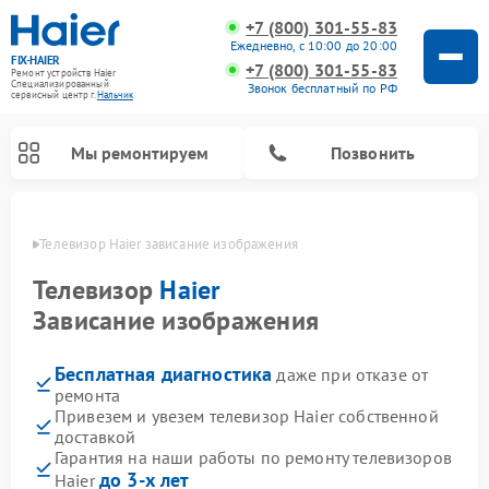
+7 (800) 301-55-83
Ежедневно, с 10:00 до 20:00
FIX-HAIER
+7 (800) 301-55-83
Ремонт устройств Haier
Специализированный
Звонок бесплатный по РФ
cервисный центр г.
Нальчик
Мы ремонтируем
Позвонить
ьчике
Телевизор Haier зависание изображения
Телевизор
Haier
Зависание изображения
Бесплатная диагностика
даже при отказе от
ремонта
Привезем и увезем телевизор Haier собственной
доставкой
Ремонт стиральных машин Haier
Ремонт сушильных машин Haier
Ремонт морозильных камер Haier
Ремонт посудомоечных машин Haier
Ремонт варочных панелей Haier
Ремонт роботов-пылесосов Haier
Ремонт микроволновых печей Haier
Ремонт сушильных автоматов Haier
Гарантия на наши работы по ремонту телевизоров
до 3-х лет
Haier